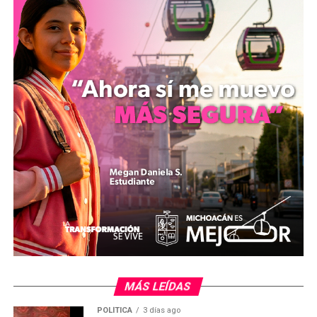
admisión tradicional.
La infraestructura educativa de la UNRC se distribuye en
tres sedes estratégicas. En los municipios de Zitácuaro y
Múgica, la oferta académica comprende la Ingeniería en
Inteligencia Artificial, así como las licenciaturas en
Administración y Comercio, Contaduría y Finanzas,
Derecho y Seguridad Ciudadana, Gestión Ambiental
Sostenible y Psicología. Por su parte, el plantel ubicado
en Zacapu oferta las carreras de Administración y
Comercio, Derecho y Seguridad Ciudadana, Desarrollo
Comunitario para Zonas Metropolitanas y Tecnologías
de la Información y Comunicación.
MÁS LEÍDAS
POLÍTICA
3 días ago