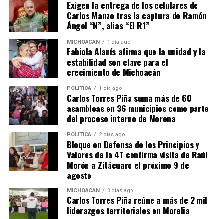
Exigen la entrega de los celulares de
Carlos Manzo tras la captura de Ramón
Ángel “N”, alias “El R1”
MICHOACÁN
1 día ago
Fabiola Alanís afirma que la unidad y la
estabilidad son clave para el
crecimiento de Michoacán
POLÍTICA
1 día ago
Carlos Torres Piña suma más de 60
MiZitácuaro
.
asambleas en 36 municipios como parte
del proceso interno de Morena
POLÍTICA
2 días ago
Comparte con:
Bloque en Defensa de los Principios y
Valores de la 4T confirma visita de Raúl
Morón a Zitácuaro el próximo 9 de
agosto
MICHOACÁN
3 días ago
Carlos Torres Piña reúne a más de 2 mil
liderazgos territoriales en Morelia