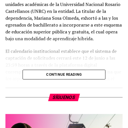
unidades académicas de la Universidad Nacional Rosario
Castellanos (UNRC) en la entidad. La titular de la
dependencia, Mariana Sosa Olmeda, exhortó a las y los
egresados de bachillerato a incorporarse a este esquema
de educación superior pública y gratuita, el cual opera
bajo una modalidad de aprendizaje híbrida.
El calendario institucional establece que el sistema de
captación de solicitudes cerrará este 12 de junio a las
23:59 horas a través de la plataforma digital
correspondiente. El proceso de selección determina que
CONTINUE READING
los aspirantes deberán acreditar el Programa para el
Ingreso a la Universidad Nacional Rosario Castellanos
(PIRC) del 15 de junio al 12 de julio. Posteriormente, la
SÍGUENOS
publicación de los resultados se emitirá el 17 de julio,
dando paso a la etapa de inscripciones del 20 al 24 de
julio, para iniciar formalmente las actividades del ciclo
escolar el 31 de agosto de 2026. Cabe destacar que la
institución no contempla la aplicación de un examen de