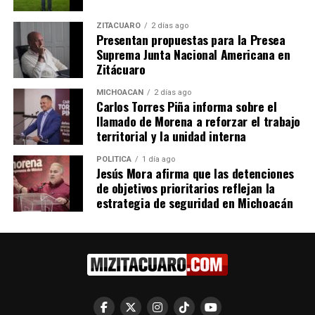
ZITÁCUARO
2 días ago
Presentan propuestas para la Presea
Me gusta esto:
Suprema Junta Nacional Americana en
Zitácuaro
MICHOACÁN
2 días ago
Carlos Torres Piña informa sobre el
llamado de Morena a reforzar el trabajo
territorial y la unidad interna
Relacionado
POLÍTICA
1 día ago
Jesús Mora afirma que las detenciones
de objetivos prioritarios reflejan la
estrategia de seguridad en Michoacán
SEE Apoya la Ampliación de
Encabeza Bedolla entrega
Matrícula en Educación
de reconocimientos del
Superior a Nivel Nacional
Premio Ceneval al
23 octubre, 2024
Desempeño de Excelencia
En "Michoacán"
EGEL
7 diciembre, 2023