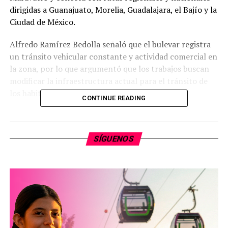
dirigidas a Guanajuato, Morelia, Guadalajara, el Bajío y la
Ciudad de México.
Alfredo Ramírez Bedolla señaló que el bulevar registra
un tránsito vehicular constante y actividad comercial en
la zona, por lo que argumentó que los trabajos buscan
modificar la infraestructura actual para el tránsito de
los habitantes y usuarios diarios.
CONTINUE READING
La secretaria de Desarrollo Urbano y Movilidad, María
Elena Huerta Moctezuma, explicó que el proyecto
SÍGUENOS
técnico contempla criterios de movilidad integral. De
acuerdo con la funcionaria, las adecuaciones incluyen la
construcción de banquetas, cruces, una ciclovía y
señalización orientada a peatones, ciclistas y personas
con discapacidad o movilidad reducida. Asimismo, estimó
que la intervención tiene un alcance directo para 10 mil
500 habitantes de la localidad.