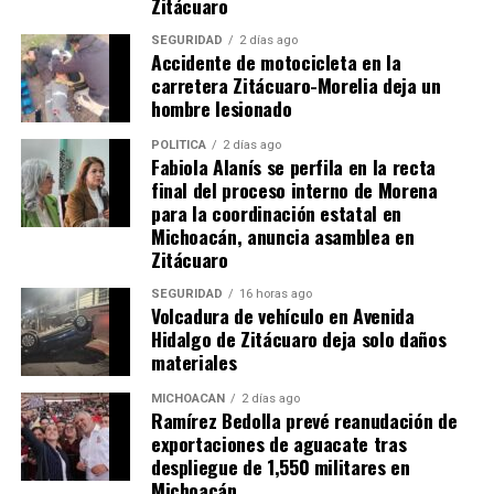
Zitácuaro
Revisión de Seguridad de Meta: El texto anterior ha sido
verificado bajo los estándares de Normas Comunitarias
SEGURIDAD
2 días ago
Accidente de motocicleta en la
de Meta. No contiene discursos de odio, incitación a la
carretera Zitácuaro-Morelia deja un
violencia, desinformación perjudicial, acoso ni contenido
hombre lesionado
que vulnere la seguridad de la plataforma o de sus
usuarios. Se trata de un reporte de carácter
POLÍTICA
2 días ago
Fabiola Alanís se perfila en la recta
estrictamente informativo y neutral sobre obra pública.
final del proceso interno de Morena
para la coordinación estatal en
Michoacán, anuncia asamblea en
Zitácuaro
SEGURIDAD
16 horas ago
Volcadura de vehículo en Avenida
Hidalgo de Zitácuaro deja solo daños
materiales
mizitacuaro
MICHOACÁN
2 días ago
Ramírez Bedolla prevé reanudación de
exportaciones de aguacate tras
despliegue de 1,550 militares en
Comparte con:
Michoacán