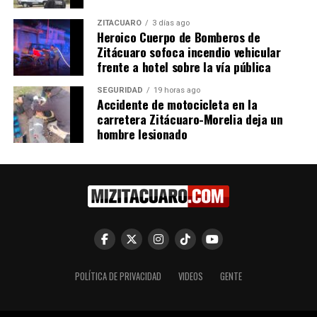
ZITÁCUARO
3 días ago
Heroico Cuerpo de Bomberos de
Zitácuaro sofoca incendio vehicular
Sader ha entregado 150
Sader entrega paquetes
frente a hotel sobre la vía pública
biodigestores para producir
para armar biodigestores a
biogás
productores de 12
SEGURIDAD
19 horas ago
1 noviembre, 2023
municipios
Accidente de motocicleta en la
En "Michoacán"
20 octubre, 2023
carretera Zitácuaro-Morelia deja un
En "Michoacán"
hombre lesionado
Beneficiadas más de 200
familias con equipo para
producir biogás: Sader
24 noviembre, 2023
POLÍTICA DE PRIVACIDAD
VIDEOS
GENTE
En "Michoacán"