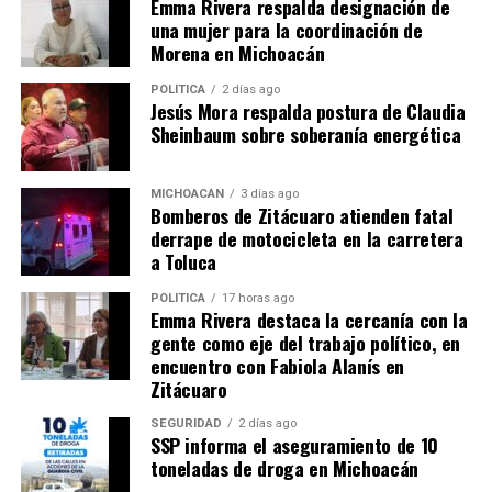
Emma Rivera respalda designación de
una mujer para la coordinación de
Comparte con:
Morena en Michoacán
POLÍTICA
2 días ago
Jesús Mora respalda postura de Claudia
Sheinbaum sobre soberanía energética
MICHOACÁN
3 días ago
Bomberos de Zitácuaro atienden fatal
derrape de motocicleta en la carretera
a Toluca
Me gusta esto:
POLÍTICA
17 horas ago
Emma Rivera destaca la cercanía con la
gente como eje del trabajo político, en
encuentro con Fabiola Alanís en
Zitácuaro
SEGURIDAD
2 días ago
Relacionado
SSP informa el aseguramiento de 10
toneladas de droga en Michoacán