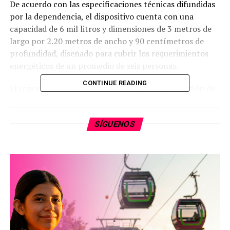
De acuerdo con las especificaciones técnicas difundidas
por la dependencia, el dispositivo cuenta con una
capacidad de 6 mil litros y dimensiones de 3 metros de
largo por 2.20 metros de ancho y 90 centímetros de
profundidad, diseñado para cubrir los requerimientos
energéticos de un promedio de seis personas.
CONTINUE READING
El reporte de la institución señala que la producción de
biogás varía según las condiciones climáticas, estimando
entre tres y cuatro horas diarias durante la temporada
SÍGUENOS
de calor. En contraste, en periodos de frío el
rendimiento disminuye a aproximadamente una hora al
día mediante el uso de aislantes, mientras que ante
temperaturas extremadamente bajas el proceso se
interrumpe temporalmente.
La Sader detalló que el sistema genera adicionalmente
un fertilizante orgánico líquido denominado biol. El
volumen obtenido de este insumo es equivalente a los 60