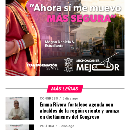
litros de la mezcla de agua y estiércol que se introducen
de manera regular al digestor.
Finalmente, las autoridades estatales indicaron que la
aplicación de esta ecotecnología busca reducir las
emisiones de gas metano a la atmósfera y optimizar el
manejo de los criaderos de cerdos en la localidad de
Jaripitiro, en el municipio de Numarán, para modificar
las condiciones de engorda y los procesos de
comercialización pecuaria en la zona.
MÁS LEÍDAS
CONGRESO
3 días ago
Emma Rivera fortalece agenda con
alcaldes de la región oriente y avanza
en dictámenes del Congreso
mizitacuaro
POLÍTICA
3 días ago