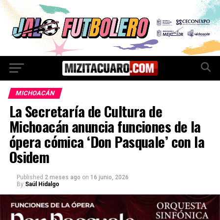
MICHOACÁN
La Secretaría de Cultura de
Michoacán anuncia funciones de la
ópera cómica ‘Don Pasquale’ con la
Osidem
Published
2 meses ago
on
16 junio, 2026
By
Saúl Hidalgo