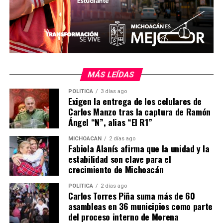
Comparte con:
MÁS LEÍDAS
POLÍTICA
3 días ago
Exigen la entrega de los celulares de
Carlos Manzo tras la captura de Ramón
Ángel “N”, alias “El R1”
Me gusta esto:
MICHOACÁN
2 días ago
Fabiola Alanís afirma que la unidad y la
estabilidad son clave para el
crecimiento de Michoacán
POLÍTICA
2 días ago
RELATED TOPICS:
Carlos Torres Piña suma más de 60
asambleas en 36 municipios como parte
UP NEXT
del proceso interno de Morena
La Seimujer inaugura el nuevo Centro LIBRE para la