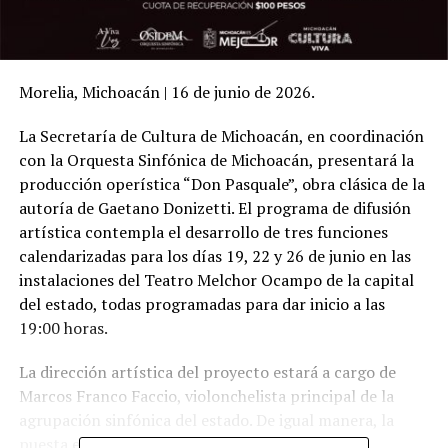
Morelia, Michoacán | 16 de junio de 2026.
La Secretaría de Cultura de Michoacán, en coordinación
con la Orquesta Sinfónica de Michoacán, presentará la
producción operística “Don Pasquale”, obra clásica de la
autoría de Gaetano Donizetti. El programa de difusión
artística contempla el desarrollo de tres funciones
calendarizadas para los días 19, 22 y 26 de junio en las
instalaciones del Teatro Melchor Ocampo de la capital
del estado, todas programadas para dar inicio a las
19:00 horas.
La dirección artística del proyecto estará a cargo de
Marcos Franco Faccio, violonchelista principal de la
agrupación sinfónica del estado. De igual manera, la
puesta en escena —cuya propuesta visual toma