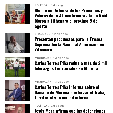
atención integral de las mujeres en Zamora
POLÍTICA
3 días ago
Bloque en Defensa de los Principios y
DON'T MISS
Valores de la 4T confirma visita de Raúl
Congreso del Estado y Fiscalía de Michoacán impulsan
Morón a Zitácuaro el próximo 9 de
acciones de prevención contra riesgos digitales en
agosto
escuelas de Múgica
ZITÁCUARO
2 días ago
Presentan propuestas para la Presea
Suprema Junta Nacional Americana en
Zitácuaro
MICHOACÁN
3 días ago
Carlos Torres Piña reúne a más de 2 mil
liderazgos territoriales en Morelia
MICHOACÁN
3 días ago
Carlos Torres Piña informa sobre el
llamado de Morena a reforzar el trabajo
territorial y la unidad interna
POLÍTICA
2 días ago
Jesús Mora afirma que las detenciones