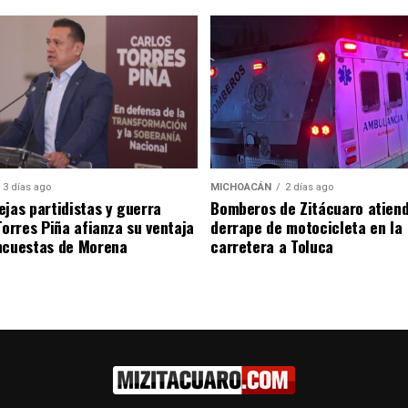
3 días ago
MICHOACÁN
2 días ago
ejas partidistas y guerra
Bomberos de Zitácuaro atiend
 Torres Piña afianza su ventaja
derrape de motocicleta en la
ncuestas de Morena
carretera a Toluca