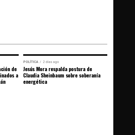
POLÍTICA
2 días ago
ación de
Jesús Mora respalda postura de
tinados a
Claudia Sheinbaum sobre soberanía
cán
energética