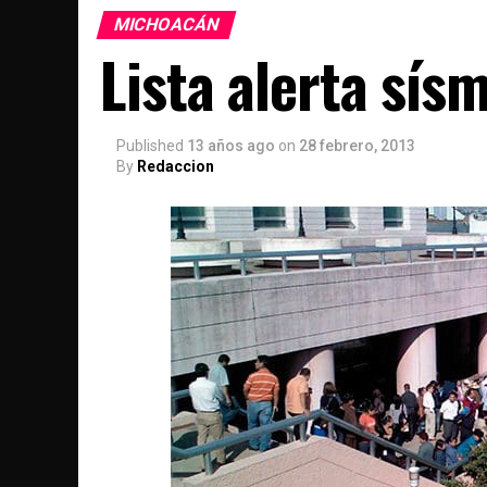
MICHOACÁN
Lista alerta sí
Published
13 años ago
on
28 febrero, 2013
By
Redaccion