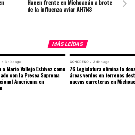
en
Hacen frente en Michoacán a brote
de la influenza aviar AH7N3
MÁS LEÍDAS
O
3 días ago
CONGRESO
3 días ago
 a Mario Vallejo Estévez como
76 Legislatura elimina la don
nado con la Presea Suprema
áreas verdes en terrenos des
cional Americana en
nuevas carreteras en Michoa
o