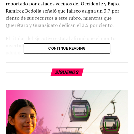
reportado por estados vecinos del Occidente y Bajío.
Ramírez Bedolla señaló que Jalisco asigna un 3.7 por
ciento de sus recursos a este rubro, mientras que
Querétaro y Guanajuato dedican el 3.5 por ciento.
​El titular del Ejecutivo estatal afirmó que el monto
invertido equivale al triple de lo registrado en la
CONTINUE READING
administración anterior. Asimismo, detalló que el
ejercicio de estos recursos se ha realizado bajo criterios
de disciplina fiscal y sin la contratación de nueva deuda
SÍGUENOS
pública para el estado.
​Por
mizitacuaro
Comparte con: