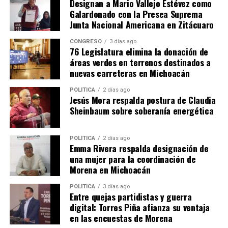
Designan a Mario Vallejo Estévez como
pública municipal: Bedolla
de seguridad y obra pública
Galardonado con la Presea Suprema
22 noviembre, 2022
22 noviembre, 2021
Junta Nacional Americana en Zitácuaro
En "Michoacán"
En "Seguridad"
CONGRESO
3 días ago
76 Legislatura elimina la donación de
áreas verdes en terrenos destinados a
nuevas carreteras en Michoacán
POLÍTICA
2 días ago
Presupuesto 2024 es
Jesús Mora respalda postura de Claudia
realista, austero y efectivo:
Sheinbaum sobre soberanía energética
Bedolla
23 noviembre, 2023
En "Michoacán"
POLÍTICA
2 días ago
Emma Rivera respalda designación de
una mujer para la coordinación de
Morena en Michoacán
RELATED TOPICS:
ARTICULO DESTACADO
POLÍTICA
3 días ago
UP NEXT
Entre quejas partidistas y guerra
Alfredo Ramírez Bedolla consolida aceptación
digital: Torres Piña afianza su ventaja
ciudadana en Uruapan por obras de infraestructura
en las encuestas de Morena
DON'T MISS