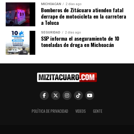
Accidente de motocicleta en Zitácuaro deja dos
MICHOACÁN
2 días ago
Bomberos de Zitácuaro atienden fatal
personas lesionadas este domingo
derrape de motocicleta en la carretera
a Toluca
SEGURIDAD
2 días ago
SSP informa el aseguramiento de 10
toneladas de droga en Michoacán
POLÍTICA DE PRIVACIDAD
VIDEOS
GENTE