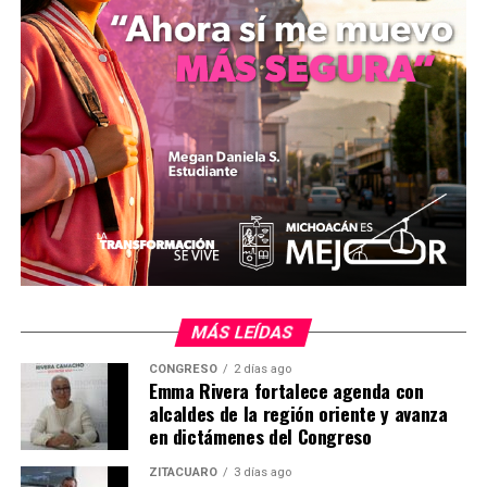
Me gusta esto:
Relacionado
MÁS LEÍDAS
CONGRESO
2 días ago
Emma Rivera fortalece agenda con
alcaldes de la región oriente y avanza
en dictámenes del Congreso
Presupuesto 2023 con
Presupuesto 2022 proyecta
ZITÁCUARO
3 días ago
mayor capacidad para obra
nuevos programas sociales,