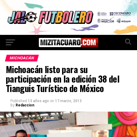
MICHOACÁN
Michoacán listo para su
participación en la edición 38 del
Tianguis Turístico de México
Published
13 años ago
on
17 marzo, 2013
By
Redaccion