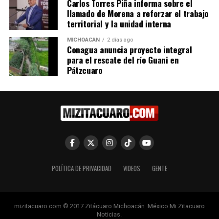
Carlos Torres Piña informa sobre el
llamado de Morena a reforzar el trabajo
Michoacán, listo para
territorial y la unidad interna
presumir destinos en
Tianguis Turístico de
MICHOACÁN
2 días ago
Acapulco
Conagua anuncia proyecto integral
9 abril, 2024
para el rescate del río Guani en
En "Michoacán"
Pátzcuaro
RELATED TOPICS:
UP NEXT
Mejoran vías de comunicación en Tuxpan
DON'T MISS
Presentan metas del programa sectorial de desarrollo
rural de Michoacán 2012-2015
POLÍTICA DE PRIVACIDAD
VIDEOS
GENTE
mizitacuaro.com © 2017 Zitácuaro Michoacán. México Mi Zitacuaro
Noticias.