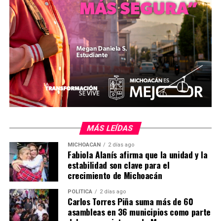
Como parte de la agenda de negocios se tiene prevista la
realización y firma de convenios con Aeromar,
Aeroméxico, Secretaría de Turismo del Distrito Federal,
Secretaría de Turismo del Estado de México, El Corte
Inglés, Viajes Palacio, ETN y Despegar.com.
Comparte con:
MÁS LEÍDAS
MICHOACÁN
2 días ago
Fabiola Alanís afirma que la unidad y la
estabilidad son clave para el
crecimiento de Michoacán
POLÍTICA
2 días ago
Carlos Torres Piña suma más de 60
asambleas en 36 municipios como parte
Me gusta esto: