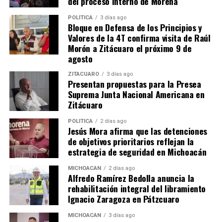
del proceso interno de Morena
POLÍTICA
3 días ago
Bloque en Defensa de los Principios y
Valores de la 4T confirma visita de Raúl
Morón a Zitácuaro el próximo 9 de
agosto
Relacionado
ZITÁCUARO
3 días ago
Presentan propuestas para la Presea
Suprema Junta Nacional Americana en
Zitácuaro
POLÍTICA
2 días ago
Negocios, cultura y diversión
Tianguis Turístico México
Jesús Mora afirma que las detenciones
llevará el Michoacán al
2013
de objetivos prioritarios reflejan la
tianguis turístico de méxico
20 marzo, 2013
estrategia de seguridad en Michoacán
En "México"
12 marzo, 2013
En "Michoacán"
MICHOACÁN
2 días ago
Alfredo Ramírez Bedolla anuncia la
rehabilitación integral del libramiento
Ignacio Zaragoza en Pátzcuaro
MICHOACÁN
3 días ago