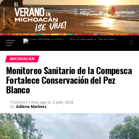
MICHOACÁN
Monitoreo Sanitario de la Compesca
Fortalece Conservación del Pez
Blanco
Published
1 mes ago
on
2 julio, 2026
By
Adilene Martínez