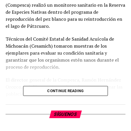
(Compesca) realizó un monitoreo sanitario en la Reserva
de Especies Nativas dentro del programa de
reproducción del pez blanco para su reintroducción en
el lago de Pátzcuaro.
Técnicos del Comité Estatal de Sanidad Acuícola de
Michoacán (Cesamich) tomaron muestras de los
ejemplares para evaluar su condición sanitaria y
garantizar que los organismos estén sanos durante el
proceso de reproducción.
El director general de la Compesca, Ramón Hernández
Orozco, señaló que estas acciones buscan recuperar las
CONTINUE READING
poblaciones de pez blanco mediante un manejo
respaldado por criterios científicos y el
acompañamiento de instituciones especializadas.
SÍGUENOS
Ramón Hernández Orozco detalló que en lo que va de
2026 se han liberado 50 mil ejemplares de pez blanco, de