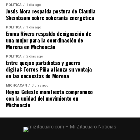
Comparte con:
POLÍTICA
1 día ago
Jesús Mora respalda postura de Claudia
Sheinbaum sobre soberanía energética
POLÍTICA
1 día ago
Emma Rivera respalda designación de
una mujer para la coordinación de
Morena en Michoacán
POLÍTICA
2 días ago
Entre quejas partidistas y guerra
digital: Torres Piña afianza su ventaja
Me gusta esto:
en las encuestas de Morena
MICHOACÁN
3 días ago
Reyna Celeste manifiesta compromiso
con la unidad del movimiento en
Michoacán
RELATED TOPICS:
UP NEXT
SSP detiene a objetivos prioritarios y asegura
armamento en Michoacán