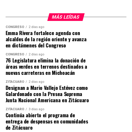
los cuales 10 mil se destinaron a comunidades pesqueras
para la tradición de la Bendición del Lago y 40 mil
MÁS LEÍDAS
fueron reintroducidos en junio.
CONGRESO
2 días ago
Asimismo, Ramón Hernández Orozco previó que en los
Emma Rivera fortalece agenda con
próximos meses se superen los 100 mil ejemplares
alcaldes de la región oriente y avanza
en dictámenes del Congreso
liberados este año, derivado de los procesos de
reproducción, cuidado y seguimiento técnico de pez
CONGRESO
2 días ago
blanco, acúmara y achoque en la Reserva de Especies
76 Legislatura elimina la donación de
áreas verdes en terrenos destinados a
Nativas.
nuevas carreteras en Michoacán
ZITÁCUARO
2 días ago
Designan a Mario Vallejo Estévez como
Galardonado con la Presea Suprema
Junta Nacional Americana en Zitácuaro
ZITÁCUARO
3 días ago
MiZitácuaro
Continúa abierto el programa de
entrega de despensas en comunidades
de Zitácuaro