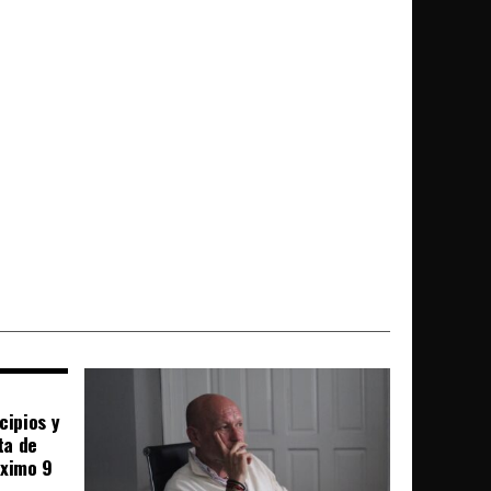
cipios y
ta de
óximo 9