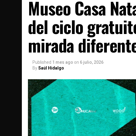
Museo Casa Nata
del ciclo gratuit
mirada diferent
Published
1 mes ago
on
6 julio, 2026
By
Saúl Hidalgo