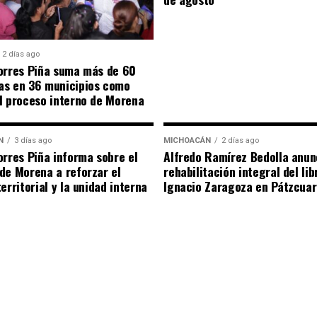
2 días ago
orres Piña suma más de 60
as en 36 municipios como
l proceso interno de Morena
N
3 días ago
MICHOACÁN
2 días ago
orres Piña informa sobre el
Alfredo Ramírez Bedolla anun
de Morena a reforzar el
rehabilitación integral del li
erritorial y la unidad interna
Ignacio Zaragoza en Pátzcua