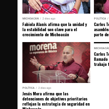
MICHOACÁN
2 días ago
POLÍTICA
Fabiola Alanís afirma que la unidad y
Carlos T
la estabilidad son clave para el
asamble
crecimiento de Michoacán
parte de
MICHOACÁ
Carlos T
llamado 
trabajo t
POLÍTICA
2 días ago
Jesús Mora afirma que las
detenciones de objetivos prioritarios
reflejan la estrategia de seguridad en
Michoacán