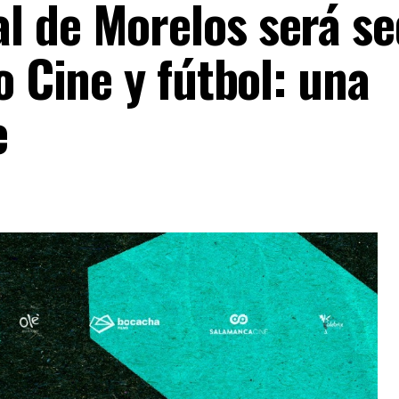
l de Morelos será s
o Cine y fútbol: una
e