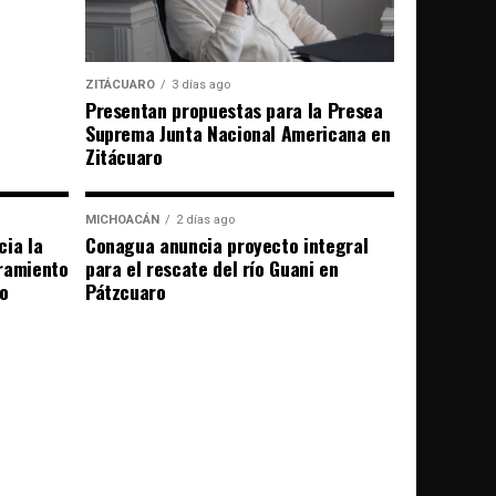
ZITÁCUARO
3 días ago
Presentan propuestas para la Presea
Suprema Junta Nacional Americana en
Zitácuaro
MICHOACÁN
2 días ago
cia la
Conagua anuncia proyecto integral
bramiento
para el rescate del río Guani en
ro
Pátzcuaro