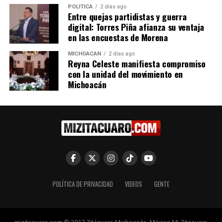
POLÍTICA
2 días ago
Entre quejas partidistas y guerra
digital: Torres Piña afianza su ventaja
en las encuestas de Morena
MICHOACÁN
2 días ago
Reyna Celeste manifiesta compromiso
Octavio Ocampo Propone
Plan México y PRD
con la unidad del movimiento en
Renombrar Comisión de
Michoacán coinciden en la
Michoacán
Desarrollo Social a Comisión
visión y compromiso con las
de Bienestar en Michoacán
personas y el bienestar
18 octubre, 2024
social: Octavio Ocampo
En "Congreso"
4 abril, 2025
En "Política"
POLÍTICA DE PRIVACIDAD
VIDEOS
GENTE
Diputado Octavio Ocampo
impulsa cambio en Comisión
de Dictamen para fortalecer
la política social en