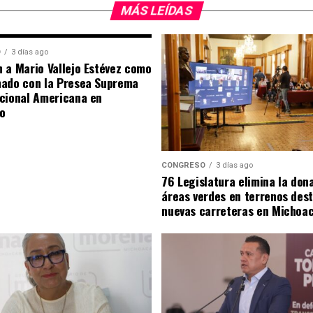
MÁS LEÍDAS
O
3 días ago
 a Mario Vallejo Estévez como
nado con la Presea Suprema
cional Americana en
o
CONGRESO
3 días ago
76 Legislatura elimina la don
áreas verdes en terrenos des
nuevas carreteras en Michoa