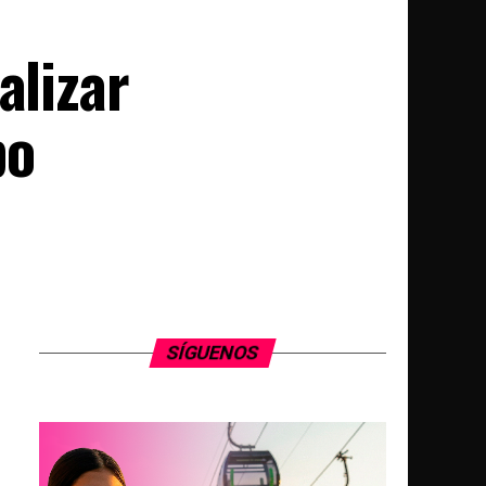
alizar
po
SÍGUENOS