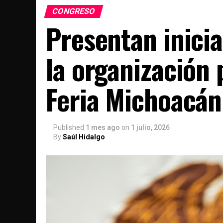
CONGRESO
Presentan inicia
la organización
Feria Michoacán
Published
1 mes ago
on
1 julio, 2026
By
Saúl Hidalgo