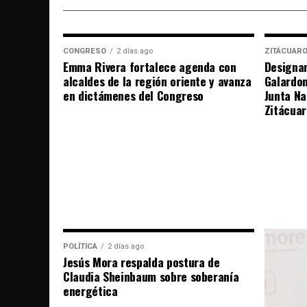
CONGRESO
2 días ago
ZITÁCUAR
Emma Rivera fortalece agenda con
Designan
alcaldes de la región oriente y avanza
Galardo
en dictámenes del Congreso
Junta Na
Zitácuar
POLÍTICA
2 días ago
Jesús Mora respalda postura de
Claudia Sheinbaum sobre soberanía
energética