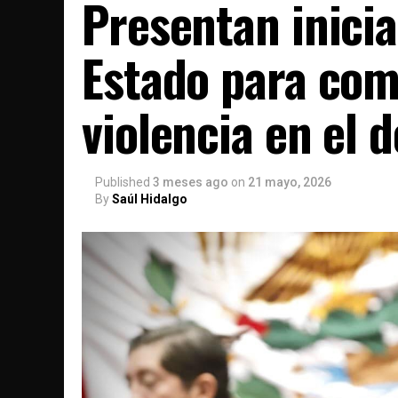
Presentan inicia
Estado para comb
violencia en el 
Published
3 meses ago
on
21 mayo, 2026
By
Saúl Hidalgo