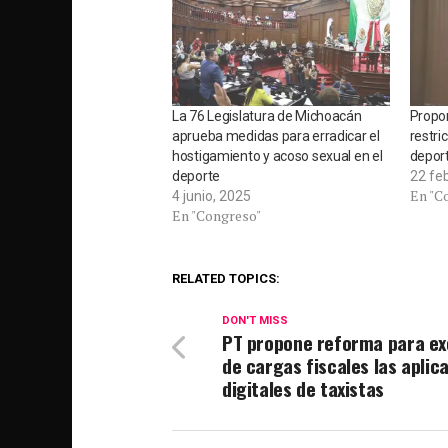
La 76 Legislatura de Michoacán
Propon
aprueba medidas para erradicar el
restri
hostigamiento y acoso sexual en el
depor
deporte
22 fe
En "C
4 junio, 2025
En "Congreso"
RELATED TOPICS:
DON'T MISS
PT propone reforma para ex
de cargas fiscales las aplic
digitales de taxistas