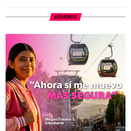
de piedras o en tuberías.
También es crucial evitar caminar descalzo por el suelo,
SÍGUENOS
usar guantes al levantar piedras o cargar leña, despegar
las camas diez centímetros de la pared para que los
arácnidos no se suban, y revisar el piso del baño antes de
darse una ducha.
La limpieza ayuda a eliminar posibles nidos y facilita la
detección de los alacranes, que miden entre ocho y siete
centímetros, tienen cuerpo de color marrón, ocho patas
y una cola alargada con un aguijón en forma de gancho.
Los síntomas de la intoxicación por picadura de alacrán
incluyen dolor, hinchazón y sensación de
adormecimiento en la zona de la lesión, vómitos,
picazón en la garganta y en casos graves, dificultad para
respirar, convulsiones y taquicardia. Ante estos signos,
es importante acudir al centro de salud más cercano