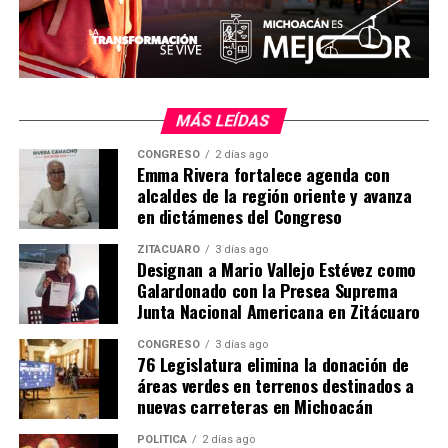
para recibir atención oportuna.
Comparte con:
MÁS LEÍDAS
CONGRESO
2 días ago
Emma Rivera fortalece agenda con
alcaldes de la región oriente y avanza
en dictámenes del Congreso
ZITÁCUARO
3 días ago
Designan a Mario Vallejo Estévez como
Galardonado con la Presea Suprema
Me gusta esto:
Junta Nacional Americana en Zitácuaro
CONGRESO
3 días ago
76 Legislatura elimina la donación de
áreas verdes en terrenos destinados a
nuevas carreteras en Michoacán
POLÍTICA
2 días ago