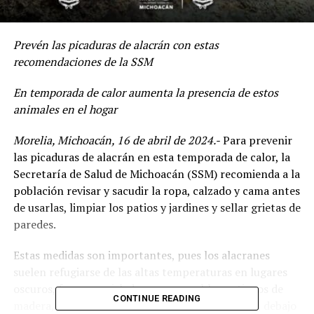
Prevén las picaduras de alacrán con estas
recomendaciones de la SSM
En temporada de calor aumenta la presencia de estos
animales en el hogar
Morelia, Michoacán, 16 de abril de 2024.-
Para prevenir
las picaduras de alacrán en esta temporada de calor, la
Secretaría de Salud de Michoacán (SSM) recomienda a la
población revisar y sacudir la ropa, calzado y cama antes
de usarlas, limpiar los patios y jardines y sellar grietas de
paredes.
Estas medidas son importantes, pues los alacranes
suelen refugiarse de las altas temperaturas en lugares
oscuros, frescos y aislados como muebles antiguos de
CONTINUE READING
madera, habitaciones con cacharros acumulados, debajo