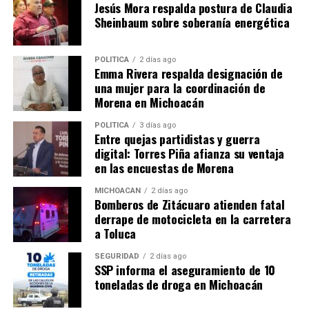
Relacionado
Jesús Mora respalda postura de Claudia
Sheinbaum sobre soberanía energética
POLÍTICA
2 días ago
Emma Rivera respalda designación de
una mujer para la coordinación de
SSM exhorta la población a
SSM Emite
Morena en Michoacán
prevenir picaduras de
Recomendaciones para
alacrán
Prevenir Picaduras de
POLÍTICA
3 días ago
9 marzo, 2022
Alacrán en Michoacán
Entre quejas partidistas y guerra
En "Michoacán"
23 noviembre, 2024
digital: Torres Piña afianza su ventaja
En "Michoacán"
en las encuestas de Morena
MICHOACÁN
2 días ago
Bomberos de Zitácuaro atienden fatal
derrape de motocicleta en la carretera
a Toluca
Emite SSM
SEGURIDAD
2 días ago
SSP informa el aseguramiento de 10
recomendaciones para
toneladas de droga en Michoacán
prevenir picaduras de
alacrán