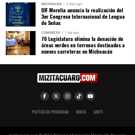
MICHOACÁN
2 días ago
allá de las aulas”
. Su testimonio reflejó el orgullo de
DIF Morelia anuncia la realización del
contribuir al crecimiento de su comunidad.
3er Congreso Internacional de Lengua
de Señas
Con esta generación pionera, el CBTis 162 consolida su
apuesta por una
educación técnica innovadora
,
CONGRESO
1 día ago
76 Legislatura elimina la donación de
alineada con las necesidades laborales de la región. Se
áreas verdes en terrenos destinados a
espera que más empresas se sumen al programa en
nuevas carreteras en Michoacán
próximos ciclos.
¡Felicidades, graduados 2024!
Comparte con:
POLÍTICA DE PRIVACIDAD
VIDEOS
GENTE