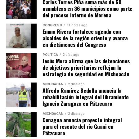
Carlos Torres Piña suma más de 60
conviviendo con albañiles y entendiendo procesos
asambleas en 36 municipios como parte
constructivos. Este modelo les da una visión más amplia
del proceso interno de Morena
que la teoría tradicional”
.
CONGRESO
11 horas ago
Emma Rivera fortalece agenda con
Autoridades refrendan su apoyo
alcaldes de la región oriente y avanza
en dictámenes del Congreso
La ceremonia contó con la presencia del
presidente
municipal Antonio Ixtláhuac Orihuela
, las diputadas
POLÍTICA
2 días ago
Jesús Mora afirma que las detenciones
federales
Mary Carmen Bernal Martínez
y
Emma
de objetivos prioritarios reflejan la
Rivera Camacho
, así como autoridades educativas
estrategia de seguridad en Michoacán
estatales y locales, quienes destacaron la importancia de
la vinculación entre la academia y el sector productivo.
MICHOACÁN
2 días ago
Alfredo Ramírez Bedolla anuncia la
rehabilitación integral del libramiento
Un mensaje para las nuevas
Ignacio Zaragoza en Pátzcuaro
generaciones
MICHOACÁN
2 días ago
Conagua anuncia proyecto integral
Alavez, egresado del mismo CBTis 162, exhortó a los
para el rescate del río Guani en
jóvenes a
“ser prácticos, buscar mentores y
Pátzcuaro
aprovechar las oportunidades de aprendizaje más