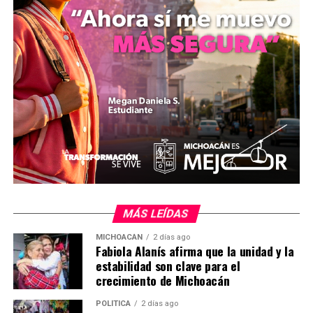
MÁS LEÍDAS
MICHOACÁN
2 días ago
Fabiola Alanís afirma que la unidad y la
El arquitecto
Rodolfo Alavez
, padrino de la generación
estabilidad son clave para el
y representante de la empresa, compartió su
crecimiento de Michoacán
experiencia:
“Los chicos mostraron mucho entusiasmo.
No solo aprendieron en oficina, sino también en obra,
POLÍTICA
2 días ago