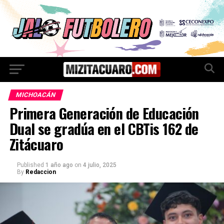
MICHOACÁN
Primera Generación de Educación
Dual se gradúa en el CBTis 162 de
Zitácuaro
Published
1 año ago
on
4 julio, 2025
By
Redaccion