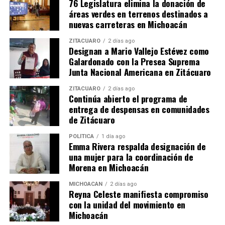
76 Legislatura elimina la donación de
áreas verdes en terrenos destinados a
nuevas carreteras en Michoacán
ZITÁCUARO
2 días ago
Designan a Mario Vallejo Estévez como
Relacionado
Galardonado con la Presea Suprema
Junta Nacional Americana en Zitácuaro
ZITÁCUARO
2 días ago
Continúa abierto el programa de
entrega de despensas en comunidades
Reciben nuevo
Fortalecerán de manera
de Zitácuaro
equipamiento escuelas de
integral promoción y difusión
iniciación artística de
de la cultura en Michoacán
POLÍTICA
1 día ago
Emma Rivera respalda designación de
Michoacán
7 enero, 2016
una mujer para la coordinación de
En "Michoacán"
18 noviembre, 2014
Morena en Michoacán
En "Michoacán"
MICHOACÁN
2 días ago
Reyna Celeste manifiesta compromiso
con la unidad del movimiento en
Michoacán