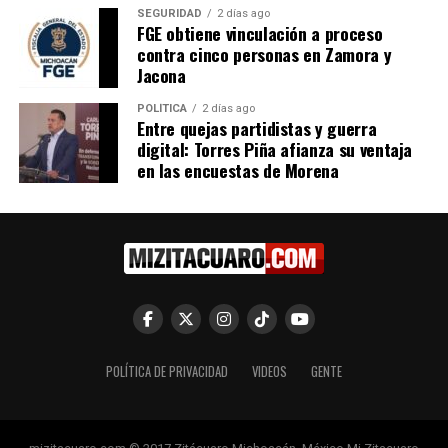
SEGURIDAD
2 días ago
¿Te gusta el teatro ?
FGE obtiene vinculación a proceso
Zitácuaro tendrá un taller de
contra cinco personas en Zamora y
teatro para docentes gratis.
Jacona
17 enero, 2022
En "Zitácuaro"
POLÍTICA
2 días ago
Entre quejas partidistas y guerra
digital: Torres Piña afianza su ventaja
RELATED TOPICS:
en las encuestas de Morena
UP NEXT
Inicia construcción de la Casa del Adulto Mayor en
Morelia, un espacio para envejecer con dignidad
DON'T MISS
Nuevo Marco Curricular en bachillerato fortalecerá
competencias laborales y humanismo: SEE
POLÍTICA DE PRIVACIDAD
VIDEOS
GENTE