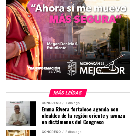
Con estas iniciativas, los creadores michoacanos
llevarán experiencias culturales significativas a las aulas,
fomentando la sensibilidad artística y el desarrollo
integral de estudiantes en todo el país.
Comparte con:
MÁS LEÍDAS
CONGRESO
1 día ago
Emma Rivera fortalece agenda con
alcaldes de la región oriente y avanza
en dictámenes del Congreso
Me gusta esto:
CONGRESO
2 días ago