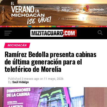
MICHOACÁN
Ramírez Bedolla presenta cabinas
de última generación para el
teleférico de Morelia
Published
3 meses ago
on
11 mayo, 2026
By
Saúl Hidalgo