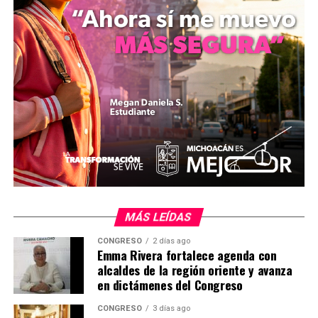
inicialmente a 22 mil personas diarias, con una
capacidad operativa máxima de hasta 46 mil usuarios,
transformando el transporte público en la capital del
estado.
MiZitácuaro
.
MÁS LEÍDAS
CONGRESO
2 días ago
Comparte con:
Emma Rivera fortalece agenda con
alcaldes de la región oriente y avanza
en dictámenes del Congreso
CONGRESO
3 días ago