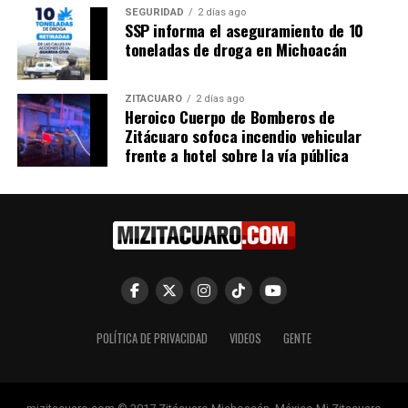
Teleférico de Morelia
7 octubre, 2023
SEGURIDAD
2 días ago
En "Michoacán"
24 septiembre, 2024
SSP informa el aseguramiento de 10
En "Michoacán"
toneladas de droga en Michoacán
ZITÁCUARO
2 días ago
Heroico Cuerpo de Bomberos de
Zitácuaro sofoca incendio vehicular
frente a hotel sobre la vía pública
Teleférico de Uruapan
cumplirá con normas
europeas: Sedum
30 noviembre, 2023
En "Michoacán"
RELATED TOPICS:
ARTICULO DESTACADO
UP NEXT
POLÍTICA DE PRIVACIDAD
VIDEOS
GENTE
Mary Carmen Bernal impulsa construcción de panteón
comunitario en Curungueo
DON'T MISS