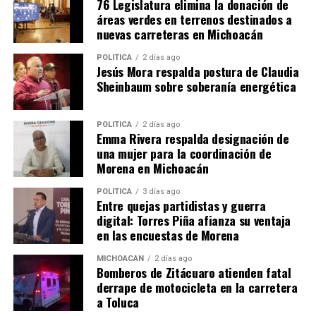
76 Legislatura elimina la donación de
áreas verdes en terrenos destinados a
nuevas carreteras en Michoacán
POLÍTICA
2 días ago
Jesús Mora respalda postura de Claudia
Me gusta esto:
Sheinbaum sobre soberanía energética
POLÍTICA
2 días ago
Emma Rivera respalda designación de
una mujer para la coordinación de
Morena en Michoacán
Relacionado
POLÍTICA
3 días ago
Entre quejas partidistas y guerra
digital: Torres Piña afianza su ventaja
en las encuestas de Morena
MICHOACÁN
2 días ago
Bomberos de Zitácuaro atienden fatal
Gobernador Presenta a
Teleférico de Uruapan, un
derrape de motocicleta en la carretera
Estudiantes de la UMSNH
transporte inclusivo para
a Toluca
Cabinas del Futuro
personas con discapacidad