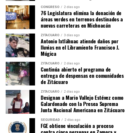
CONGRESO
2 días ago
76 Legislatura elimina la donación de
áreas verdes en terrenos destinados a
nuevas carreteras en Michoacán
Comparte con:
ZITÁCUARO
3 días ago
Antonio Ixtláhuac atiende daños por
lluvias en el Libramiento Francisco J.
Múgica
ZITÁCUARO
2 días ago
Continúa abierto el programa de
entrega de despensas en comunidades
de Zitácuaro
ZITÁCUARO
2 días ago
Me gusta esto:
Designan a Mario Vallejo Estévez como
Galardonado con la Presea Suprema
Junta Nacional Americana en Zitácuaro
SEGURIDAD
2 días ago
FGE obtiene vinculación a proceso
contra cinco personas en Zamora y