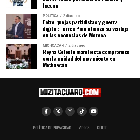
Jacona
Relacionado
POLÍTICA
2 días ago
Entre quejas partidistas y guerra
digital: Torres Piña afianza su ventaja
en las encuestas de Morena
A 8 días de la inauguración
Paso Catrinas se viste de
MICHOACÁN
2 días ago
Reyna Celeste manifiesta compromiso
del Paso Catrinas en Morelia
arte, SCOP entrega
con la unidad del movimiento en
22 abril, 2025
reconocimientos a artistas
En "Michoacán"
Michoacán
urbanos
16 junio, 2025
En "Michoacán"
Puente Paso Catrinas
impulsa empleo y desarrollo
POLÍTICA DE PRIVACIDAD
VIDEOS
GENTE
en Morelia: SCOP
27 febrero, 2025