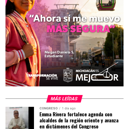
Ante la magnitud del evento, la dependencia activó sus
protocolos de emergencia a través de la Dirección de
Caminos y Carreteras, desplegando brigadas
multianuales que trabajan de manera ininterrumpida en
el retiro de los desechos para liberar las vialidades por
completo y garantizar el flujo seguro del agua
estancada. Asimismo, la institución hizo un llamado
público a la ciudadanía y a constructores particulares
para evitar el abandono de arena, grava o escombro en
la vía pública, debido a que estos materiales son
arrastrados fácilmente por las lluvias y causan
obstrucciones severas.
MiZitácuaro
.
MÁS LEÍDAS
CONGRESO
1 día ago
Emma Rivera fortalece agenda con
alcaldes de la región oriente y avanza
en dictámenes del Congreso