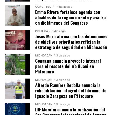
CONGRESO
14 horas ago
Emma Rivera fortalece agenda con
alcaldes de la región oriente y avanza
en dictámenes del Congreso
POLÍTICA
3 días ago
Jesús Mora afirma que las detenciones
Me gusta esto:
de objetivos prioritarios reflejan la
estrategia de seguridad en Michoacán
MICHOACÁN
3 días ago
Conagua anuncia proyecto integral
para el rescate del río Guani en
Pátzcuaro
Relacionado
MICHOACÁN
3 días ago
Alfredo Ramírez Bedolla anuncia la
rehabilitación integral del libramiento
Ignacio Zaragoza en Pátzcuaro
MICHOACÁN
3 días ago
DIF Morelia anuncia la realización del
ICTI organiza evento de
Instituto de Ciencia,
3er Congreso Internacional de Lengua