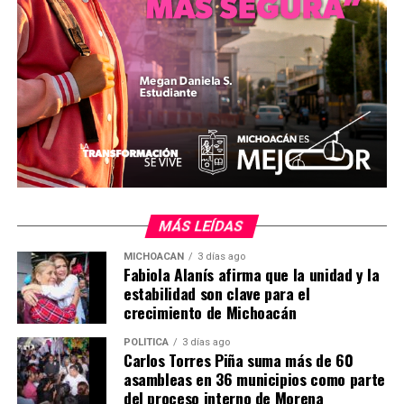
Juárez 1446, colonia Villa Universidad), con un costo de
400 pesos para la categoría general y 350 pesos para los
sectores preferentes, incluyendo número de
participante y medalla conmemorativa. Para aclaración
de dudas, se habilitó el teléfono 443 324 8607 y la línea
de WhatsApp 443 846 3319.
MÁS LEÍDAS
MICHOACÁN
3 días ago
Fabiola Alanís afirma que la unidad y la
MiZitácuaro
.
estabilidad son clave para el
crecimiento de Michoacán
POLÍTICA
3 días ago
Comparte con:
Carlos Torres Piña suma más de 60
asambleas en 36 municipios como parte
del proceso interno de Morena