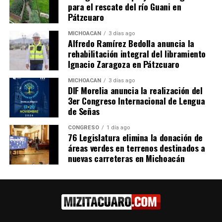
para el rescate del río Guani en
Relacionado
Pátzcuaro
MICHOACÁN
3 días ago
Alfredo Ramírez Bedolla anuncia la
rehabilitación integral del libramiento
Ignacio Zaragoza en Pátzcuaro
Secretaría de Salud de
Secretaría de Salud
MICHOACÁN
3 días ago
DIF Morelia anuncia la realización del
Michoacán Despliega
despliega unidades móviles
3er Congreso Internacional de Lengua
Unidades Móviles de
de mastografía gratuita en
Mastografía en Cinco
seis municipios de
de Señas
Municipios
Michoacán
18 noviembre, 2025
25 mayo, 2026
CONGRESO
1 día ago
76 Legislatura elimina la donación de
En "Michoacán"
En "Michoacán"
áreas verdes en terrenos destinados a
nuevas carreteras en Michoacán
SSM llevará mastografías
gratuitas a 7 municipios