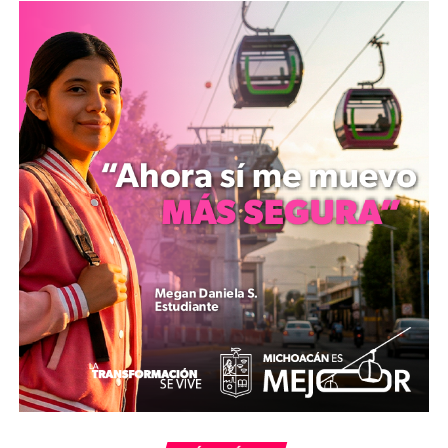
productos como desodorante, talco, perfume o crema
corporal el día del estudio.
La Secretaría de Salud de Michoacán reiteró que la
detección oportuna es fundamental para el tratamiento
de esta enfermedad. La dependencia señaló que, además
de la autoexploración mensual y la revisión clínica
anual, la mastografía es el procedimiento técnico
utilizado para identificar anomalías en etapas
tempranas.