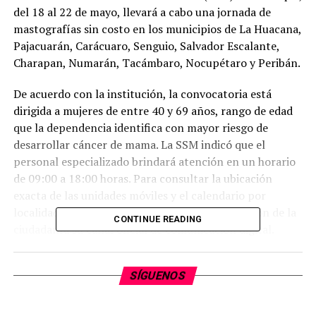
del 18 al 22 de mayo, llevará a cabo una jornada de
mastografías sin costo en los municipios de La Huacana,
Pajacuarán, Carácuaro, Senguio, Salvador Escalante,
Charapan, Numarán, Tacámbaro, Nocupétaro y Peribán.
De acuerdo con la institución, la convocatoria está
dirigida a mujeres de entre 40 y 69 años, rango de edad
que la dependencia identifica con mayor riesgo de
desarrollar cáncer de mama. La SSM indicó que el
personal especializado brindará atención en un horario
de 09:00 a 18:00 horas. Para consultar la ubicación
exacta de las unidades móviles y el calendario por
localidad, la autoridad sanitaria puso a disposición de la
CONTINUE READING
ciudadanía su canal oficial de comunicación digital.
La institución estatal recomendó a las asistentes
SÍGUENOS
presentar copias de la identificación oficial (INE) y la
CURP para facilitar el registro. Asimismo, solicitó acudir
con ropa de dos piezas, axilas depiladas y evitar el uso de