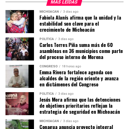
MÁS LEÍDAS
mizitacuaro
MICHOACÁN
3 días ago
Fabiola Alanís afirma que la unidad y la
estabilidad son clave para el
crecimiento de Michoacán
Comparte con:
POLÍTICA
3 días ago
Carlos Torres Piña suma más de 60
asambleas en 36 municipios como parte
del proceso interno de Morena
CONGRESO
18 horas ago
Emma Rivera fortalece agenda con
alcaldes de la región oriente y avanza
en dictámenes del Congreso
Me gusta esto:
POLÍTICA
3 días ago
Jesús Mora afirma que las detenciones
de objetivos prioritarios reflejan la
estrategia de seguridad en Michoacán
MICHOACÁN
3 días ago
Conagua anuncia proyecto integral