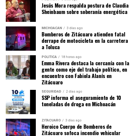
Jesús Mora respalda postura de Claudia
Sheinbaum sobre soberanía energética
Me gusta esto:
MICHOACÁN
3 días ago
Bomberos de Zitácuaro atienden fatal
derrape de motocicleta en la carretera
a Toluca
RELATED TOPICS:
POLÍTICA
18 horas ago
UP NEXT
Emma Rivera destaca la cercanía con la
Secretaría de Cultura de Michoacán invita a la última
gente como eje del trabajo político, en
función de la ópera “Don Pasquale” de la Osidem
encuentro con Fabiola Alanís en
DON'T MISS
Zitácuaro
SSM aplica más de 767 mil servicios de prevención y
diagnóstico gratuito en el estado
SEGURIDAD
2 días ago
SSP informa el aseguramiento de 10
toneladas de droga en Michoacán
ZITÁCUARO
3 días ago
Heroico Cuerpo de Bomberos de
Zitácuaro sofoca incendio vehicular