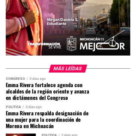
territorialización de la dependencia federal advierten
que más del 60 por ciento de la población nacional
reside a más de una hora de distancia de estas unidades,
lo que representa una barrera geográfica. Las directrices
institucionales se alinean con ONUSIDA bajo el principio
de que una carga viral indetectable es igual a
intransmisible.
MiZitácuaro
.
MÁS LEÍDAS
CONGRESO
3 días ago
Comparte con:
Emma Rivera fortalece agenda con
alcaldes de la región oriente y avanza
en dictámenes del Congreso
POLÍTICA
3 días ago
Emma Rivera respalda designación de
una mujer para la coordinación de
Morena en Michoacán
POLÍTICA
3 días ago