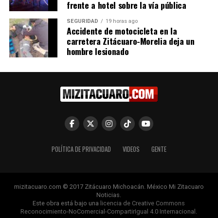
frente a hotel sobre la vía pública
SEGURIDAD
19 horas ago
Accidente de motocicleta en la
carretera Zitácuaro-Morelia deja un
hombre lesionado
POLÍTICA DE PRIVACIDAD
VIDEOS
GENTE
mizitacuaro.com © 2017 Zitácuaro Michoacán. México Mi Zitacuaro
Noticias.
Este obra está bajo una
licencia de Creative Commons
Reconocimiento-NoComercial-CompartirIgual 4.0 Internacional
.