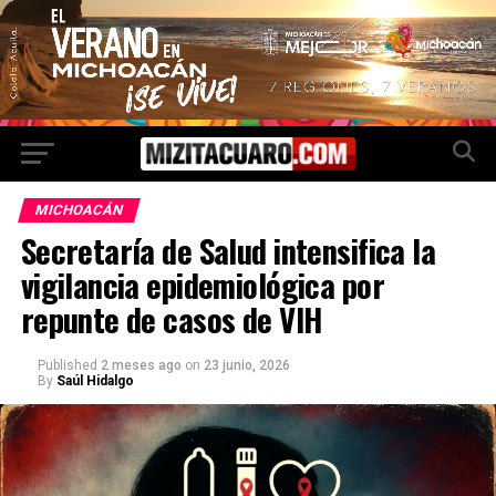
MICHOACÁN
Secretaría de Salud intensifica la
vigilancia epidemiológica por
repunte de casos de VIH
Published
2 meses ago
on
23 junio, 2026
By
Saúl Hidalgo