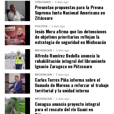
ZITÁCUARO
3 días ago
Presentan propuestas para la Presea
Suprema Junta Nacional Americana en
Zitácuaro
POLÍTICA
2 días ago
Secretaría de Turismo de
La Sonora Santanera con
Jesús Mora afirma que las detenciones
Michoacán anuncia
María Fernanda abrirá el
de objetivos prioritarios reflejan la
conciertos en el Palacio del
cierre del Festival Michoacán
estrategia de seguridad en Michoacán
Arte por el Jalo Futbolero
de Origen 2025
11 junio, 2026
15 mayo, 2025
MICHOACÁN
2 días ago
Alfredo Ramírez Bedolla anuncia la
En "Michoacán"
En "Michoacán"
rehabilitación integral del libramiento
Ignacio Zaragoza en Pátzcuaro
MICHOACÁN
3 días ago
Carlos Torres Piña informa sobre el
llamado de Morena a reforzar el trabajo
territorial y la unidad interna
El gobernador Alfredo
Ramírez Bedolla anuncia
MICHOACÁN
2 días ago
cartelera de conciertos
Conagua anuncia proyecto integral
gratuitos para el “Jalo
para el rescate del río Guani en
Futbolero” en Morelia