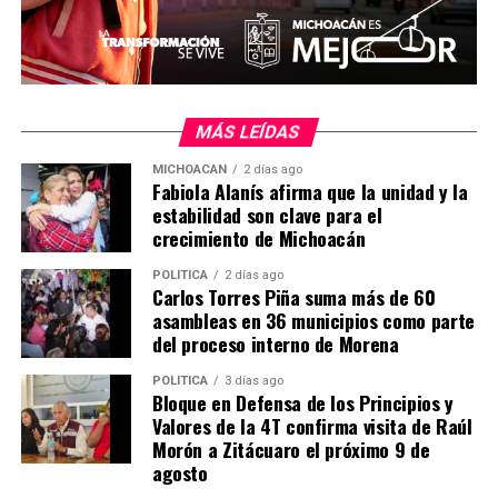
Comparte con:
MÁS LEÍDAS
MICHOACÁN
2 días ago
Fabiola Alanís afirma que la unidad y la
estabilidad son clave para el
crecimiento de Michoacán
POLÍTICA
2 días ago
Carlos Torres Piña suma más de 60
asambleas en 36 municipios como parte
Me gusta esto:
del proceso interno de Morena
POLÍTICA
3 días ago
Bloque en Defensa de los Principios y
Valores de la 4T confirma visita de Raúl
Morón a Zitácuaro el próximo 9 de
agosto
Relacionado