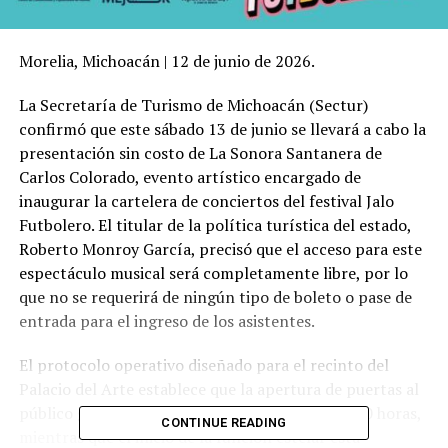
Morelia, Michoacán | 12 de junio de 2026.
La Secretaría de Turismo de Michoacán (Sectur)
confirmó que este sábado 13 de junio se llevará a cabo la
presentación sin costo de La Sonora Santanera de
Carlos Colorado, evento artístico encargado de
inaugurar la cartelera de conciertos del festival Jalo
Futbolero. El titular de la política turística del estado,
Roberto Monroy García, precisó que el acceso para este
espectáculo musical será completamente libre, por lo
que no se requerirá de ningún tipo de boleto o pase de
entrada para el ingreso de los asistentes.
El protocolo operativo diseñado para el recinto del
Palacio del Arte establece que la apertura de puertas al
público general se efectuará a partir de las 19:00 horas,
CONTINUE READING
mientras que el inicio de la función estelar está