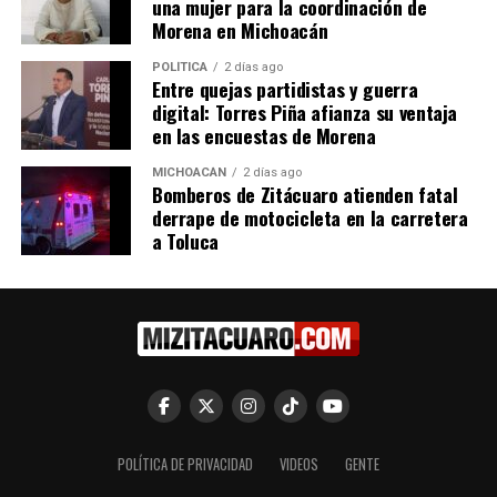
una mujer para la coordinación de
Morena en Michoacán
Comparte con:
POLÍTICA
2 días ago
Entre quejas partidistas y guerra
digital: Torres Piña afianza su ventaja
en las encuestas de Morena
MICHOACÁN
2 días ago
Bomberos de Zitácuaro atienden fatal
derrape de motocicleta en la carretera
a Toluca
Me gusta esto:
RELATED TOPICS:
POLÍTICA DE PRIVACIDAD
VIDEOS
GENTE
UP NEXT
Asociación de Salud Pública participa en foro médico