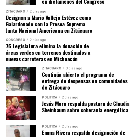
en dictámenes del Congreso
respaldo de los atletas de alto rendimiento Juan Belman
Ortiz y Alejandro Sánchez Viveros, quienes coincidieron
ZITÁCUARO
2 días ago
Designan a Mario Vallejo Estévez como
en la importancia de acercar la activación física a las
Galardonado con la Presea Suprema
nuevas generaciones para impulsar su desarrollo
Junta Nacional Americana en Zitácuaro
integral y su bienestar mental.
CONGRESO
2 días ago
76 Legislatura elimina la donación de
áreas verdes en terrenos destinados a
nuevas carreteras en Michoacán
ZITÁCUARO
3 días ago
Continúa abierto el programa de
entrega de despensas en comunidades
de Zitácuaro
POLÍTICA
2 días ago
Jesús Mora respalda postura de Claudia
Sheinbaum sobre soberanía energética
POLÍTICA
2 días ago
MiZitácuaro
.
Emma Rivera respalda designación de