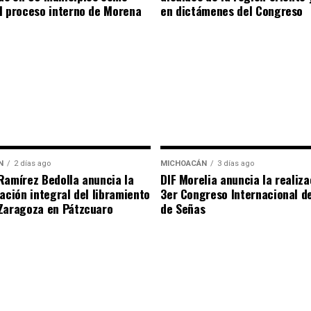
l proceso interno de Morena
en dictámenes del Congreso
N
2 días ago
MICHOACÁN
3 días ago
Ramírez Bedolla anuncia la
DIF Morelia anuncia la realiza
tación integral del libramiento
3er Congreso Internacional d
Zaragoza en Pátzcuaro
de Señas