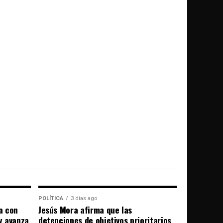
POLÍTICA
3 días ago
a con
Jesús Mora afirma que las
 y avanza
detenciones de objetivos prioritarios