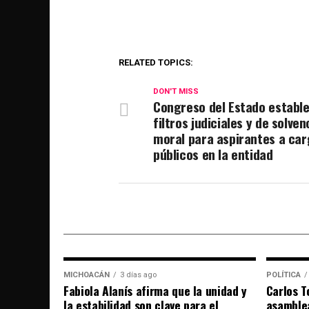
RELATED TOPICS:
DON'T MISS
Congreso del Estado establ
filtros judiciales y de solven
moral para aspirantes a ca
públicos en la entidad
MICHOACÁN
3 días ago
POLÍTICA
Fabiola Alanís afirma que la unidad y
Carlos T
la estabilidad son clave para el
asamble