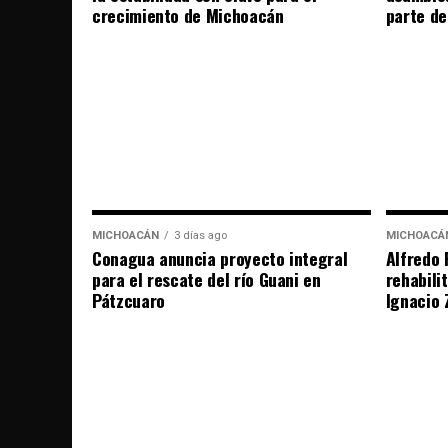
crecimiento de Michoacán
parte de
MICHOACÁN
3 días ago
MICHOACÁ
Conagua anuncia proyecto integral
Alfredo 
para el rescate del río Guani en
rehabili
Pátzcuaro
Ignacio 