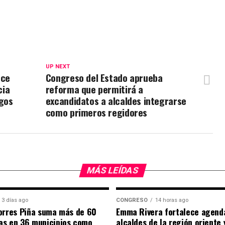
UP NEXT
ece
Congreso del Estado aprueba
cia
reforma que permitirá a
rgos
excandidatos a alcaldes integrarse
como primeros regidores
MÁS LEÍDAS
3 días ago
CONGRESO
14 horas ago
orres Piña suma más de 60
Emma Rivera fortalece agend
as en 36 municipios como
alcaldes de la región oriente