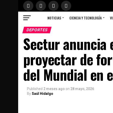
NOTICIAS
CIENCIA Y TECNOLOGÍA
VI
DEPORTES
Sectur anuncia e
proyectar de for
del Mundial en 
Published
2 meses ago
on
28 mayo, 2026
By
Saúl Hidalgo