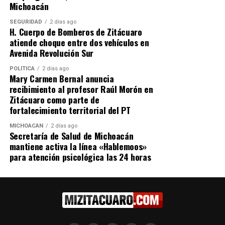
Michoacán
Comparte con:
SEGURIDAD
2 días ago
H. Cuerpo de Bomberos de Zitácuaro
atiende choque entre dos vehículos en
Avenida Revolución Sur
POLÍTICA
2 días ago
Mary Carmen Bernal anuncia
recibimiento al profesor Raúl Morón en
Zitácuaro como parte de
fortalecimiento territorial del PT
Me gusta esto:
MICHOACÁN
2 días ago
Secretaría de Salud de Michoacán
mantiene activa la línea «Hablemoos»
para atención psicológica las 24 horas
RELATED TOPICS:
UP NEXT
Establece Alfredo Ramírez Bedolla compromisos por la
niñez en encuentro regional