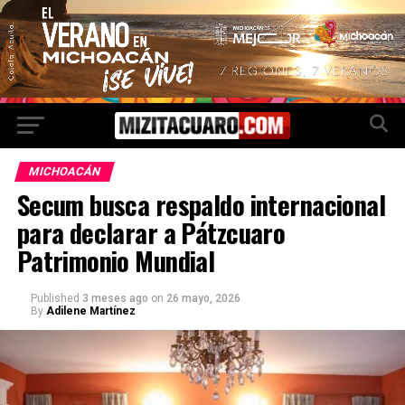
MICHOACÁN
Secum busca respaldo internacional
para declarar a Pátzcuaro
Patrimonio Mundial
Published
3 meses ago
on
26 mayo, 2026
By
Adilene Martínez