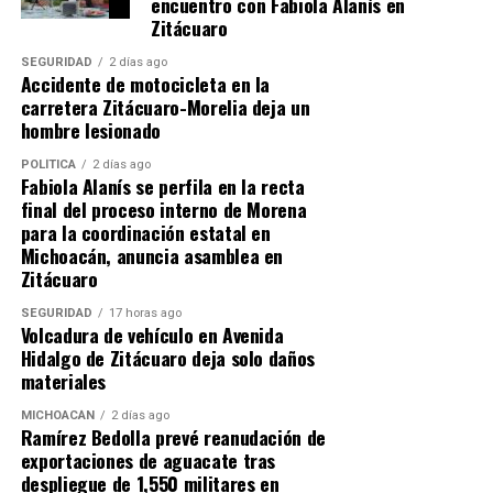
encuentro con Fabiola Alanís en
institucional orientado a fortalecer el respaldo
Zitácuaro
internacional de las candidaturas mexicanas.
SEGURIDAD
2 días ago
Accidente de motocicleta en la
Durante los encuentros, las autoridades presentaron
carretera Zitácuaro-Morelia deja un
aspectos históricos y simbólicos de la región ante
hombre lesionado
representantes diplomáticos de Türkiye, Kuwait,
Ucrania, Kazajstán, Corea, Jamaica, Vietnam,
POLÍTICA
2 días ago
Fabiola Alanís se perfila en la recta
Azerbaiyán, República Checa, Suiza, Líbano, Polonia,
final del proceso interno de Morena
Armenia y Bangladesh.
para la coordinación estatal en
Michoacán, anuncia asamblea en
Zitácuaro
SEGURIDAD
17 horas ago
Volcadura de vehículo en Avenida
Hidalgo de Zitácuaro deja solo daños
materiales
mizitacuaro
.
MICHOACÁN
2 días ago
Ramírez Bedolla prevé reanudación de
exportaciones de aguacate tras
despliegue de 1,550 militares en