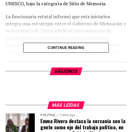
UNESCO, bajo la categoría de Sitio de Memoria.
La funcionaria estatal informó que esta iniciativa
integra una estrategia entre el Gobierno de Michoacán y
la Secretaría de Cultura federal para aumentar la
proyección internacional del estado y establecer
mecanismos de intercambio cultural con otros países.
CONTINUE READING
Tamara Sosa Alanís afirmó que el municipio representa
un punto de convergencia de tradiciones y culturas
vigentes, por lo que la postulación busca el
SÍGUENOS
reconocimiento de su valor histórico, arquitectónico y
de memoria colectiva.
Por su parte, el director de Patrimonio Mundial del
INAH, Francisco Vidargas Acosta, indicó que la
MÁS LEÍDAS
propuesta es relevante para el país debido a la
continuidad comunitaria de la zona y su capacidad de
POLÍTICA
2 días ago
Emma Rivera destaca la cercanía con la
diálogo entre tradiciones. El directivo explicó que el
gente como eje del trabajo político, en
acompañamiento diplomático es un procedimiento