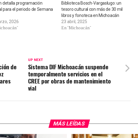
 detalla programación
Biblioteca Bosch-Vargaslugo: un
al para el periodo de Semana
tesoro cultural con más de 30 mil
libros y fonoteca en Michoacán
rzo, 2026
23 abril, 2025
ichoacán"
En "Michoacán"
UP NEXT
ción de
Sistema DIF Michoacán suspende
ez
temporalmente servicios en el
ares
CREE por obras de mantenimiento
vial
MÁS LEÍDAS