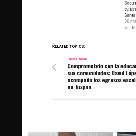
Secum
cultur
Santa
30 ma
En "M
RELATED TOPICS:
DON'T MISS
Comprometido con la educa
sus comunidades: David Lóp
acompaña los egresos escol
en Tuxpan