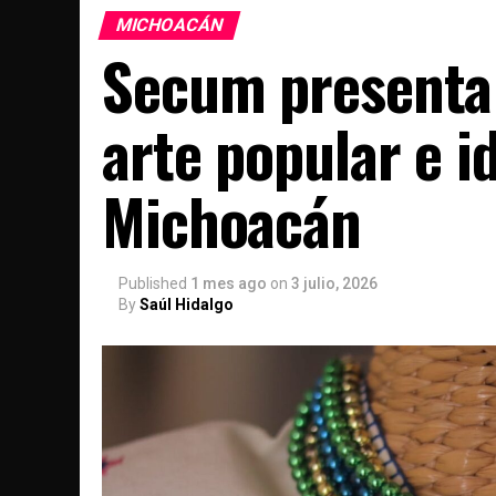
MICHOACÁN
Secum presenta 
arte popular e i
Michoacán
Published
1 mes ago
on
3 julio, 2026
By
Saúl Hidalgo