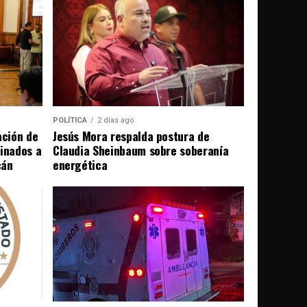
POLÍTICA
2 días ago
ación de
Jesús Mora respalda postura de
tinados a
Claudia Sheinbaum sobre soberanía
cán
energética