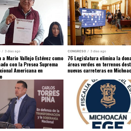
O
3 días ago
CONGRESO
3 días ago
 a Mario Vallejo Estévez como
76 Legislatura elimina la don
nado con la Presea Suprema
áreas verdes en terrenos des
cional Americana en
nuevas carreteras en Michoa
o