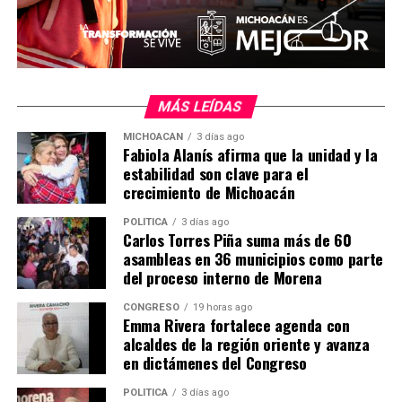
regionales.
MiZitácuaro
.
MÁS LEÍDAS
Comparte con:
MICHOACÁN
3 días ago
Fabiola Alanís afirma que la unidad y la
estabilidad son clave para el
crecimiento de Michoacán
POLÍTICA
3 días ago
Carlos Torres Piña suma más de 60
asambleas en 36 municipios como parte
del proceso interno de Morena
CONGRESO
19 horas ago
Me gusta esto:
Emma Rivera fortalece agenda con
alcaldes de la región oriente y avanza
en dictámenes del Congreso
POLÍTICA
3 días ago