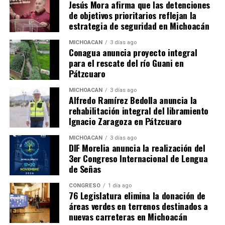
Jesús Mora afirma que las detenciones
de objetivos prioritarios reflejan la
estrategia de seguridad en Michoacán
Relacionado
MICHOACÁN
3 días ago
Conagua anuncia proyecto integral
para el rescate del río Guani en
Pátzcuaro
MICHOACÁN
3 días ago
Secum galardona a
Secretaría de Cultura invita a
Alfredo Ramírez Bedolla anuncia la
creadores literarios en la
escritores a participar en la
rehabilitación integral del libramiento
tercera edición de Palabras
convocatoria Palabras de
Ignacio Zaragoza en Pátzcuaro
de Colibrí 2025
Colibrí 2026
12 septiembre, 2025
23 abril, 2026
MICHOACÁN
3 días ago
En "Michoacán"
En "Michoacán"
DIF Morelia anuncia la realización del
3er Congreso Internacional de Lengua
de Señas
CONGRESO
1 día ago
76 Legislatura elimina la donación de
áreas verdes en terrenos destinados a
Últimos días para participar
nuevas carreteras en Michoacán
en la convocatoria literaria