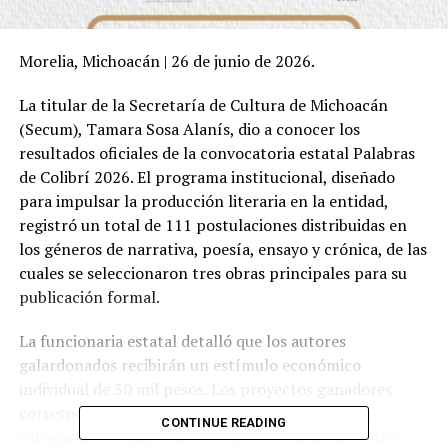
Morelia, Michoacán | 26 de junio de 2026.
La titular de la Secretaría de Cultura de Michoacán
(Secum), Tamara Sosa Alanís, dio a conocer los
resultados oficiales de la convocatoria estatal Palabras
de Colibrí 2026. El programa institucional, diseñado
para impulsar la producción literaria en la entidad,
registró un total de 111 postulaciones distribuidas en
los géneros de narrativa, poesía, ensayo y crónica, de las
cuales se seleccionaron tres obras principales para su
publicación formal.
La funcionaria estatal detalló que los autores
galardonados recibirán un estímulo económico
individual de 30 mil pesos. Los proyectos ganadores
corresponden a Miguel Ángel Gómez Reyes en la
CONTINUE READING
categoría de ensayo con el texto “Zona de extravío”;