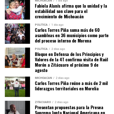
MICHOACÁN
1 día ago
Fabiola Alanís afirma que la unidad y la
estabilidad son clave para el
crecimiento de Michoacán
Relacionado
POLÍTICA
1 día ago
Carlos Torres Piña suma más de 60
asambleas en 36 municipios como parte
del proceso interno de Morena
POLÍTICA
2 días ago
SEE fortalece educación
CEBAS, educación de
Bloque en Defensa de los Principios y
básica en beneficio de 900
calidad para adultos
Valores de la 4T confirma visita de Raúl
mil estudiantes
28 julio, 2013
Morón a Zitácuaro el próximo 9 de
En "Michoacán"
8 julio, 2023
agosto
En "Michoacán"
MICHOACÁN
2 días ago
Carlos Torres Piña reúne a más de 2 mil
liderazgos territoriales en Morelia
ZITÁCUARO
2 días ago
Presentan propuestas para la Presea
Más de 11 mil escuelas
inician trabajos en Consejos
Suprema Junta Nacional Americana en