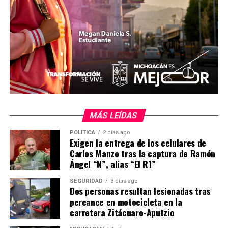
representantes de diversas fracciones sindicales que
acudieron en calidad de testigos del proceso.
MiZitácuaro
.
Comparte con:
MÁS LEÍDAS
POLÍTICA
2 días ago
Exigen la entrega de los celulares de
Carlos Manzo tras la captura de Ramón
Ángel “N”, alias “El R1”
SEGURIDAD
3 días ago
Me gusta esto:
Dos personas resultan lesionadas tras
percance en motocicleta en la
carretera Zitácuaro-Aputzio