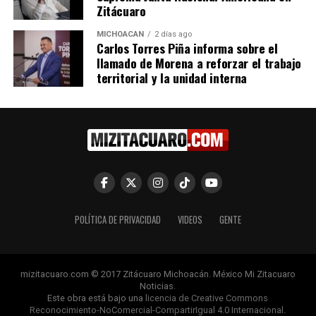
Técnicos Escolares
Zitácuaro
20 agosto, 2024
En "Michoacán"
MICHOACÁN
2 días ago
Carlos Torres Piña informa sobre el
llamado de Morena a reforzar el trabajo
territorial y la unidad interna
RELATED TOPICS:
UP NEXT
vincula a proceso a Martín “N” por presunto abuso
sexual infantil en Zitácuaro
DON'T MISS
Cecytem oferta carrera en Instrumentación Industrial
con alta demanda laboral en Lázaro Cárdenas
POLÍTICA DE PRIVACIDAD
VIDEOS
GENTE
mizitacuaro.com © 2017 Zitácuaro Michoacán. México Mi Zitacuaro
Noticias.
Este obra está bajo una
licencia de Creative Commons
Reconocimiento-NoComercial-CompartirIgual 4.0 Internacional
.