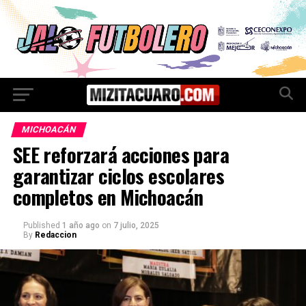
MICHOACÁN
SEE reforzará acciones para
garantizar ciclos escolares
completos en Michoacán
Published
1 año ago
on
7 julio, 2025
By
Redaccion