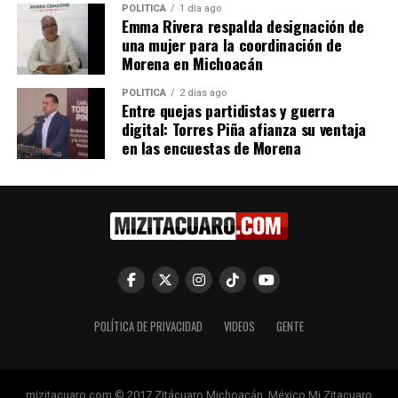
POLÍTICA
1 día ago
Emma Rivera respalda designación de
Me gusta esto:
una mujer para la coordinación de
Morena en Michoacán
POLÍTICA
2 días ago
Entre quejas partidistas y guerra
digital: Torres Piña afianza su ventaja
en las encuestas de Morena
Relacionado
Michoacán logra ciclos
Imparte FGE charla en
escolares completos bajo el
materia de acoso escolar,
gobierno de Alfredo
consumo y consecuencias
POLÍTICA DE PRIVACIDAD
VIDEOS
GENTE
Ramírez Bedolla
del uso de drogas dirigida a
18 septiembre, 2024
estudiantes de la primaria
En "Michoacán"
Hermanos Serdán
20 febrero, 2024
mizitacuaro.com © 2017 Zitácuaro Michoacán. México Mi Zitacuaro
En "Michoacán"