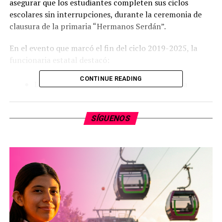
asegurar que los estudiantes completen sus ciclos
escolares sin interrupciones, durante la ceremonia de
clausura de la primaria “Hermanos Serdán”.
En el evento que marcó el fin del ciclo 2019-2025, la
funcionaria estatal destacó:
CONTINUE READING
La coordinación con el gobierno federal ha
permitido el
pago puntual de 88 quincenas
al
magisterio
SÍGUENOS
Se garantizará la continuidad de este esquema
durante el resto del año
El gobierno de
Alfredo Ramírez Bedolla
mantendrá el apoyo al sector educativo
Mensaje a las nuevas generaciones
Dirigiéndose a los graduados, Molina los exhortó a:
Continuar sus estudios hasta nivel superior