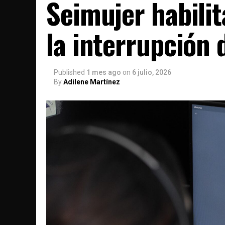
Seimujer habilit
la interrupción
Published
1 mes ago
on
6 julio, 2026
By
Adilene Martínez