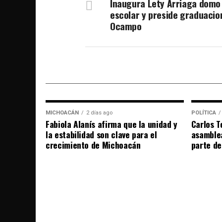
Inaugura Lety Arriaga domo
escolar y preside graduacio
Ocampo
MICHOACÁN
2 días ago
POLÍTICA
Fabiola Alanís afirma que la unidad y
Carlos T
la estabilidad son clave para el
asamble
crecimiento de Michoacán
parte de