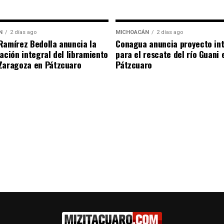
N
2 días ago
MICHOACÁN
2 días ago
Ramírez Bedolla anuncia la
Conagua anuncia proyecto int
tación integral del libramiento
para el rescate del río Guani 
Zaragoza en Pátzcuaro
Pátzcuaro