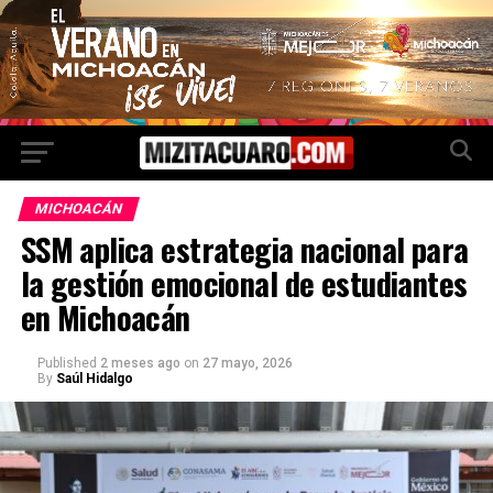
MICHOACÁN
SSM aplica estrategia nacional para
la gestión emocional de estudiantes
en Michoacán
Published
2 meses ago
on
27 mayo, 2026
By
Saúl Hidalgo