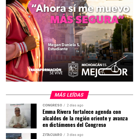
las secretarías de Salud y de Educación impartió talleres
de psicoeducación y pláticas de sensibilización dirigidas
a los estudiantes del centro educativo. La Secretaría de
Salud de Michoacán informó que el programa “El ABC de
las Emociones” se desplegará de forma progresiva en el
resto de los centros escolares del estado.
MÁS LEÍDAS
MiZitácuaro
.
CONGRESO
2 días ago
Emma Rivera fortalece agenda con
alcaldes de la región oriente y avanza
Comparte con:
en dictámenes del Congreso
ZITÁCUARO
3 días ago