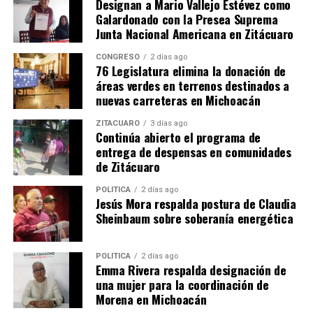
Designan a Mario Vallejo Estévez como
Galardonado con la Presea Suprema
Junta Nacional Americana en Zitácuaro
CONGRESO
2 días ago
76 Legislatura elimina la donación de
áreas verdes en terrenos destinados a
nuevas carreteras en Michoacán
Me gusta esto:
ZITÁCUARO
3 días ago
Continúa abierto el programa de
entrega de despensas en comunidades
de Zitácuaro
POLÍTICA
2 días ago
Jesús Mora respalda postura de Claudia
Sheinbaum sobre soberanía energética
Relacionado
POLÍTICA
2 días ago
Emma Rivera respalda designación de
una mujer para la coordinación de
Morena en Michoacán
Ayuda SSM a jóvenes a
SSM capacita a migrantes