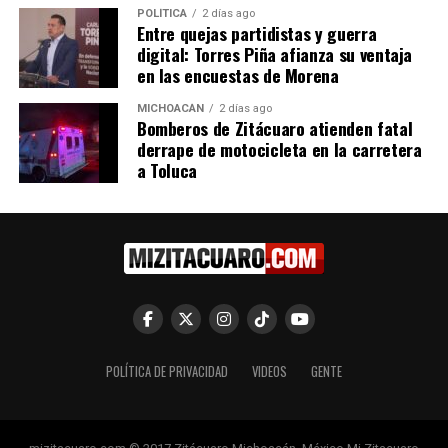
manejar emociones para
como promotores de salud
POLÍTICA
2 días ago
Entre quejas partidistas y guerra
cuidar la salud mental
mental en EU
digital: Torres Piña afianza su ventaja
23 marzo, 2023
13 octubre, 2023
en las encuestas de Morena
En "Michoacán"
En "Michoacán"
MICHOACÁN
2 días ago
Bomberos de Zitácuaro atienden fatal
derrape de motocicleta en la carretera
a Toluca
Arranca SSM en Morelia
talleres sobre el manejo de
emociones
21 febrero, 2023
En "Michoacán"
RELATED TOPICS:
POLÍTICA DE PRIVACIDAD
VIDEOS
GENTE
UP NEXT
Estudiantes de la UMSNH participan en práctica de
balística forense coordinada por Carlos Torres Piña