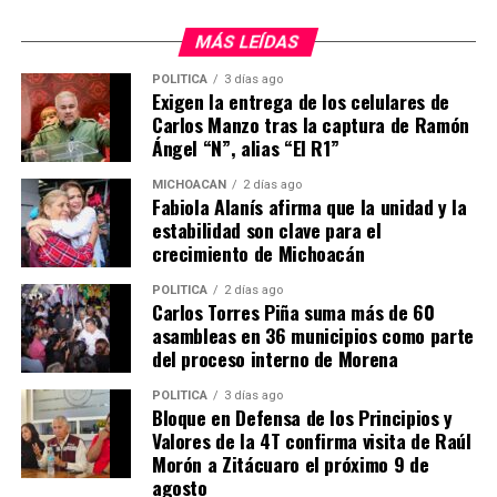
MiZitácuaro
MÁS LEÍDAS
POLÍTICA
3 días ago
Exigen la entrega de los celulares de
Comparte con:
Carlos Manzo tras la captura de Ramón
Ángel “N”, alias “El R1”
MICHOACÁN
2 días ago
Fabiola Alanís afirma que la unidad y la
estabilidad son clave para el
crecimiento de Michoacán
POLÍTICA
2 días ago
Carlos Torres Piña suma más de 60
asambleas en 36 municipios como parte
Me gusta esto:
del proceso interno de Morena
POLÍTICA
3 días ago
Bloque en Defensa de los Principios y
Valores de la 4T confirma visita de Raúl
Morón a Zitácuaro el próximo 9 de
agosto