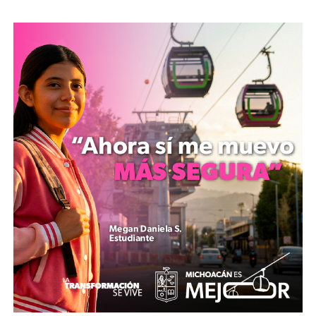
El organismo estatal señaló que la legislación vigente
faculta a los empleados para acceder a la información
del reparto, por lo que los patrones están obligados a
proporcionar una copia de la declaración anual y del
proyecto de distribución para que se pueda verificar la
exactitud de los montos.
El director general del CCL, Andrés Medina Guzmán,
declaró que el conocimiento de estos plazos permite a
los trabajadores ejercer el derecho de forma oportuna.
El funcionario añadió que la dependencia ofrece
asesoría legal sin costo para resolver dudas o atender
irregularidades sobre esta prestación.
Finalmente, la institución convocó a los trabajadores
que detecten incumplimientos en los periodos
establecidos a acudir a las sedes del Centro de
Conciliación Laboral, cuyas ubicaciones están
disponibles en su sitio web oficial.