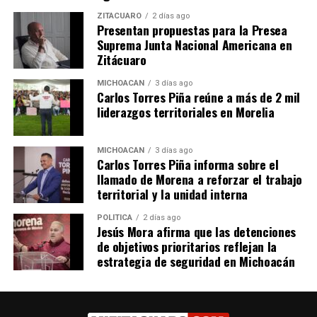
Relacionado
ZITÁCUARO
2 días ago
Presentan propuestas para la Presea
Suprema Junta Nacional Americana en
Zitácuaro
MICHOACÁN
3 días ago
Carlos Torres Piña reúne a más de 2 mil
Recibe Junta de Conciliación
CCL Michoacán recuerda
liderazgos territoriales en Morelia
y Arbitraje 32 demandas por
plazos y procedimientos
despido injustificado en
para el reparto de utilidades
Zitácuaro
2025
MICHOACÁN
3 días ago
Carlos Torres Piña informa sobre el
23 mayo, 2018
10 abril, 2025
En "Zitácuaro"
En "Michoacán"
llamado de Morena a reforzar el trabajo
territorial y la unidad interna
POLÍTICA
2 días ago
Jesús Mora afirma que las detenciones
de objetivos prioritarios reflejan la
estrategia de seguridad en Michoacán
Sin cambios a Ley Laboral
para garantizar seguridad de
clase trabajadora
14 febrero, 2018