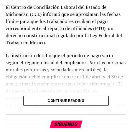
El Centro de Conciliación Laboral del Estado de
Michoacán (CCL) informó que se aproximan las fechas
límite para que los trabajadores reciban el pago
correspondiente al reparto de utilidades (PTU), un
derecho constitucional regulado por la Ley Federal del
Trabajo en México.
La institución detalló que el periodo de pago varía
según el régimen fiscal del empleador. Para las personas
morales (empresas y sociedades mercantiles), la
obligación debió cumplirse entre el 1 de abril y el 30 de
mayo, tras el vencimiento de su declaración anual el 31
de marzo. En el caso de las personas físicas
(comerciantes, profesionistas o propietarios de
CONTINUE READING
pequeños negocios), el plazo de pago inició el 1 de mayo
y concluye el próximo 29 de junio, posterior a la fecha
límite de su declaración el 30 de abril.
SÍGUENOS