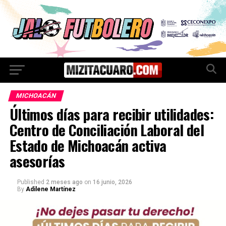
MICHOACÁN
Últimos días para recibir utilidades:
Centro de Conciliación Laboral del
Estado de Michoacán activa
asesorías
Published
2 meses ago
on
16 junio, 2026
By
Adilene Martínez