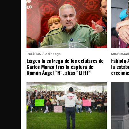
POLÍTICA
3 días ago
MICHOACÁ
Exigen la entrega de los celulares de
Fabiola 
Carlos Manzo tras la captura de
la estab
Ramón Ángel “N”, alias “El R1”
crecimi