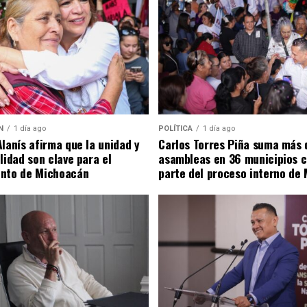
N
1 día ago
POLÍTICA
1 día ago
Alanís afirma que la unidad y
Carlos Torres Piña suma más 
ilidad son clave para el
asambleas en 36 municipios 
ento de Michoacán
parte del proceso interno de