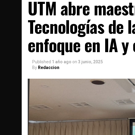
UTM abre maestr
Tecnologías de 
enfoque en IA y 
Published
1 año ago
on
3 junio, 2025
By
Redaccion