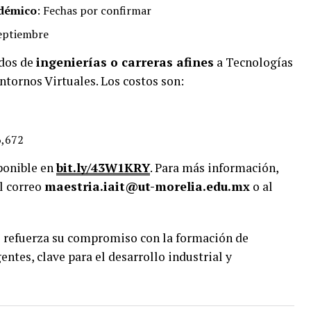
adémico
: Fechas por confirmar
septiembre
ados de
ingenierías o carreras afines
a Tecnologías
ntornos Virtuales. Los costos son:
6,672
ponible en
bit.ly/43W1KRY
. Para más información,
l correo
maestria.iait@ut-morelia.edu.mx
o al
 refuerza su compromiso con la formación de
ntes, clave para el desarrollo industrial y