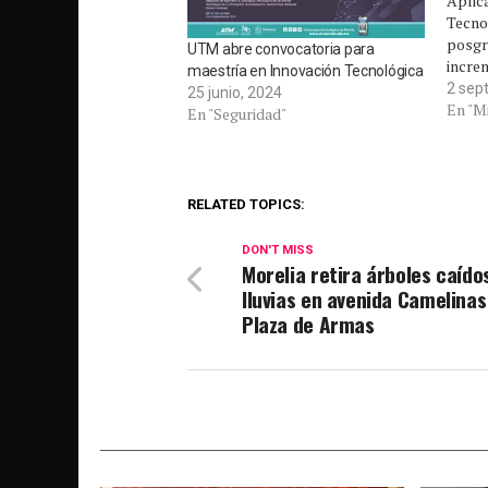
Aplic
Tecno
posgr
UTM abre convocatoria para
incre
maestría en Innovación Tecnológica
acadé
2 sep
25 junio, 2024
31 de 
En "M
En "Seguridad"
Unive
Morel
oferta
Maest
RELATED TOPICS:
en la
DON'T MISS
Morelia retira árboles caído
lluvias en avenida Camelinas
Plaza de Armas