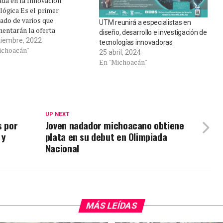
ada en la Innovación
lógica Es el primer
ado de varios que
UTM reunirá a especialistas en
mentarán la oferta
diseño, desarrollo e investigación de
mica. Morelia, Michoacán a
tiembre, 2022
tecnologías innovadoras
agosto de 2022.- La
ichoacán"
25 abril, 2024
rsidad Tecnológica de
En "Michoacán"
ia (UTM) incrementó su
 académica al ofrecer la
ría en Ingeniería Aplicada
 Innovación Tecnológica a…
UP NEXT
s por
Joven nadador michoacano obtiene
 y
plata en su debut en Olimpiada
Nacional
MÁS LEÍDAS