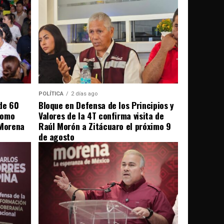
POLÍTICA
2 días ago
de 60
Bloque en Defensa de los Principios y
como
Valores de la 4T confirma visita de
 Morena
Raúl Morón a Zitácuaro el próximo 9
de agosto