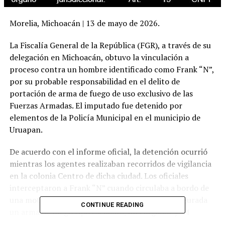
Morelia, Michoacán | 13 de mayo de 2026.
La Fiscalía General de la República (FGR), a través de su
delegación en Michoacán, obtuvo la vinculación a
proceso contra un hombre identificado como Frank “N”,
por su probable responsabilidad en el delito de
portación de arma de fuego de uso exclusivo de las
Fuerzas Armadas. El imputado fue detenido por
elementos de la Policía Municipal en el municipio de
Uruapan.
De acuerdo con el informe oficial, la detención ocurrió
mientras los agentes realizaban recorridos de vigilancia
en la colonia Centro de dicha ciudad. Los oficiales
interceptaron a Frank “N” cuando circulaba a bordo de
una motocicleta; tras una inspección, le fue asegurada
CONTINUE READING
un arma de fuego tipo escuadra, un cargador y 14
cartuchos útiles.