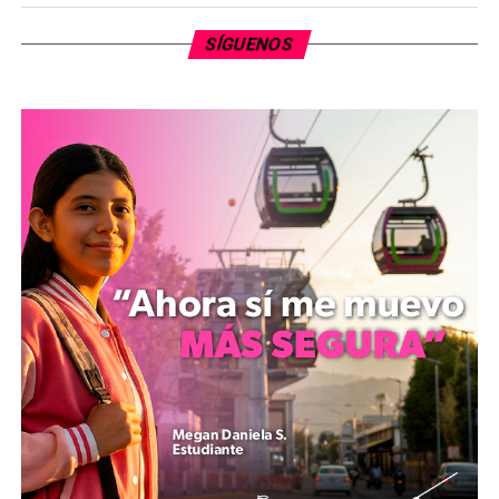
SÍGUENOS
Tanto el detenido como el material bélico fueron
puestos a disposición del Ministerio Público de la
Federación. Tras analizar los datos de prueba
presentados, el Juez de la Causa dictaminó la
vinculación a proceso y fijó la medida cautelar de prisión
preventiva oficiosa. Cabe destacar que, de acuerdo con
los protocolos legales, al imputado se le presume
inocente mientras no se dicte una sentencia
condenatoria en su contra.