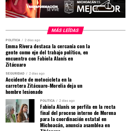
MiZitácuaro
.
MÁS LEÍDAS
POLÍTICA
2 días ago
Emma Rivera destaca la cercanía con la
Comparte con:
gente como eje del trabajo político, en
encuentro con Fabiola Alanís en
Zitácuaro
SEGURIDAD
2 días ago
Accidente de motocicleta en la
carretera Zitácuaro-Morelia deja un
hombre lesionado
POLÍTICA
2 días ago
Fabiola Alanís se perfila en la recta
Me gusta esto:
final del proceso interno de Morena
para la coordinación estatal en
Michoacán, anuncia asamblea en
Zitácuaro