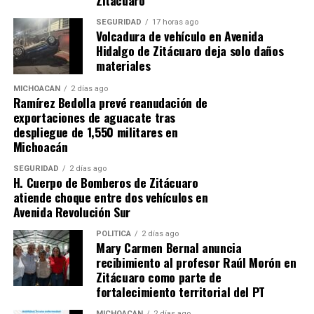
SEGURIDAD
17 horas ago
RELATED TOPICS:
Volcadura de vehículo en Avenida
Hidalgo de Zitácuaro deja solo daños
UP NEXT
Vinculan a proceso a detenido con narcóticos y
materiales
armamento en Tingüindín
MICHOACÁN
2 días ago
Ramírez Bedolla prevé reanudación de
DON'T MISS
Abren convocatoria para el Premio Bellas Artes de
exportaciones de aguacate tras
Novela “José Rubén Romero” 2026
despliegue de 1,550 militares en
Michoacán
SEGURIDAD
2 días ago
H. Cuerpo de Bomberos de Zitácuaro
atiende choque entre dos vehículos en
Avenida Revolución Sur
POLÍTICA
2 días ago
Mary Carmen Bernal anuncia
recibimiento al profesor Raúl Morón en
Zitácuaro como parte de
fortalecimiento territorial del PT
MICHOACÁN
2 días ago