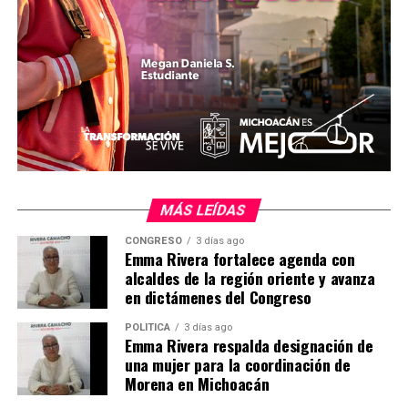
manteniendo el acceso bajo las dinámicas operativas
previamente establecidas por los organizadores.
MiZitácuaro
.
MÁS LEÍDAS
CONGRESO
3 días ago
Emma Rivera fortalece agenda con
Comparte con:
alcaldes de la región oriente y avanza
en dictámenes del Congreso
POLÍTICA
3 días ago
Emma Rivera respalda designación de
una mujer para la coordinación de
Morena en Michoacán