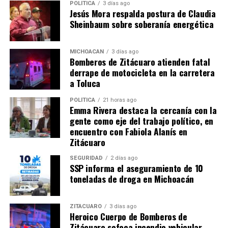
POLÍTICA
3 días ago
Jesús Mora respalda postura de Claudia
Sheinbaum sobre soberanía energética
Me gusta esto:
MICHOACÁN
3 días ago
Bomberos de Zitácuaro atienden fatal
derrape de motocicleta en la carretera
a Toluca
POLÍTICA
21 horas ago
Emma Rivera destaca la cercanía con la
Relacionado
gente como eje del trabajo político, en
encuentro con Fabiola Alanís en
Zitácuaro
SEGURIDAD
2 días ago
SSP informa el aseguramiento de 10
Yuri llega al Palacio del Arte
Secretaría de Turismo de
toneladas de droga en Michoacán
con su gira “Icónica Tour”
Michoacán anuncia
para el Jalo Futbolero
conciertos en el Palacio del
19 junio, 2026
Arte por el Jalo Futbolero
ZITÁCUARO
3 días ago
En "Michoacán"
Heroico Cuerpo de Bomberos de
11 junio, 2026
En "Michoacán"
Zitácuaro sofoca incendio vehicular