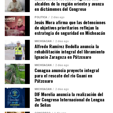
los pobres”, llamando a sus adversarios “los de arriba”,
alcaldes de la región oriente y avanza
“mafia del poder”, “pirruris” y mandando “al diablo a las
en dictámenes del Congreso
institruciones.
POLÍTICA
2 días ago
Jesús Mora afirma que las detenciones
Sin embargo, Chávez (como AMLO en parte aquí) tuvo
de objetivos prioritarios reflejan la
cierta razón porque la “oligarquía” venezolana
estrategia de seguridad en Michoacán
constituyó durante decenios una sarta de políticos y
MICHOACÁN
2 días ago
empresarios corruptos que compraban el papel
Alfredo Ramírez Bedolla anuncia la
sanitario en Miami, mientras había multitudes
rehabilitación integral del libramiento
empobrecidas.
Ignacio Zaragoza en Pátzcuaro
MICHOACÁN
2 días ago
Por eso, el hombre que embalsaman hoy en Venezuela
Conagua anuncia proyecto integral
deja a la izquierda un legado más fácil de digerir que el
para el rescate del río Guani en
de Carlos Marx:
Pátzcuaro
Ya no más que “el ser determina la conciencia social”.
MICHOACÁN
2 días ago
DIF Morelia anuncia la realización del
Ahora es: “Te subsidio la vida a cambio del voto y la
3er Congreso Internacional de Lengua
mitad de tu libertad”.
de Señas
Esa sí es la verdadera “dictadura perfecta”. Una oferta