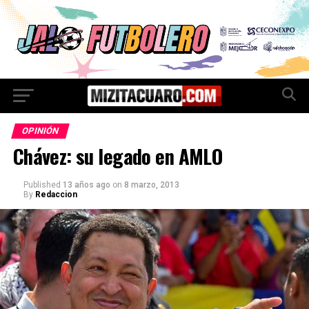
OPINIÓN
Chávez: su legado en AMLO
Published
13 años ago
on
8 marzo, 2013
By
Redaccion