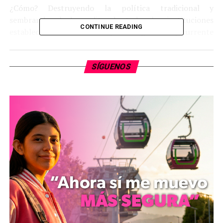
¿Cómo? Destruyendo la política tradicional y
sembrando el descredito de todas las instituciones
CONTINUE READING
establecidas. Poco instruido, sin imaginación (ocurrente
no es igual que imaginativo), ideó una fórmula burda,
pero eficaz: “los de arriba” son malos y “los de abajo” son
SÍGUENOS
buenos.
“Los de arriba” tienen coche, casa propia, vacaciones,
hijos en escuela privada: son “burgueses”,
“vendepatrias”, “oligarcas”.
“Los de abajo” son “el pueblo trabajador”, aunque no
trabaje y su función básica sea apoyarlo para recibir
alimentos subsidiados, comedores comunitarios, escuela
y medicina gratuitas.
Conectó emocionalmente con las masas pobres, la
mayoría de los votantes: les hipotecó la existencia a
cambio del voto para imponer una Constitución que le