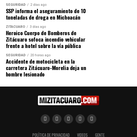
Me gusta esto:
SEGURIDAD
2 días ago
SSP informa el aseguramiento de 10
toneladas de droga en Michoacán
ZITÁCUARO
3 días ago
Heroico Cuerpo de Bomberos de
Zitácuaro sofoca incendio vehicular
RELATED TOPICS:
frente a hotel sobre la vía pública
UP NEXT
Primer Foro “Unidas” del PVEM en Zitácuaro Empodera a
SEGURIDAD
20 horas ago
las Mujeres
Accidente de motocicleta en la
carretera Zitácuaro-Morelia deja un
DON'T MISS
hombre lesionado
PRD Michoacán garantiza paridad de género en su
Asamblea Estatal y comités municipales
POLÍTICA DE PRIVACIDAD
VIDEOS
GENTE