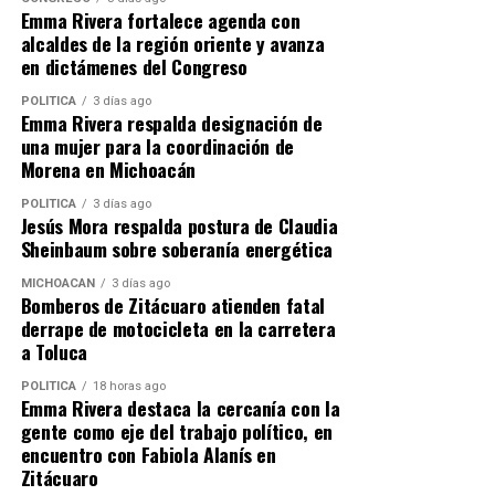
Emma Rivera fortalece agenda con
manera justa”, afirmó.
alcaldes de la región oriente y avanza
en dictámenes del Congreso
La aprobación de esta reforma representa un paso
significativo para garantizar que las nuevas
POLÍTICA
3 días ago
Emma Rivera respalda designación de
generaciones cuenten con herramientas para su
una mujer para la coordinación de
crecimiento profesional y personal, alineándose con los
Morena en Michoacán
objetivos de justicia social del gobierno federal.
POLÍTICA
3 días ago
Jesús Mora respalda postura de Claudia
Sheinbaum sobre soberanía energética
Comparte con:
MICHOACÁN
3 días ago
Bomberos de Zitácuaro atienden fatal
derrape de motocicleta en la carretera
a Toluca
POLÍTICA
18 horas ago
Emma Rivera destaca la cercanía con la
gente como eje del trabajo político, en
encuentro con Fabiola Alanís en
Zitácuaro