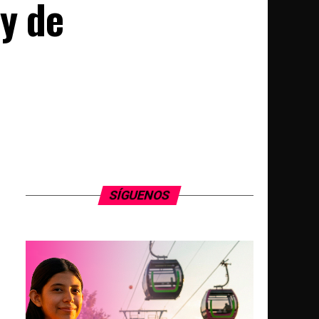
ey de
SÍGUENOS