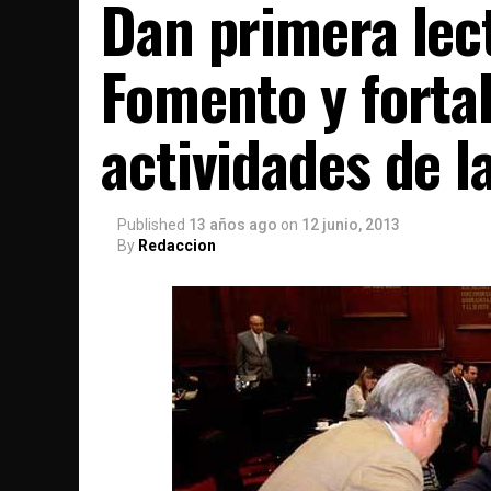
Dan primera lect
Fomento y fortal
actividades de l
Published
13 años ago
on
12 junio, 2013
By
Redaccion