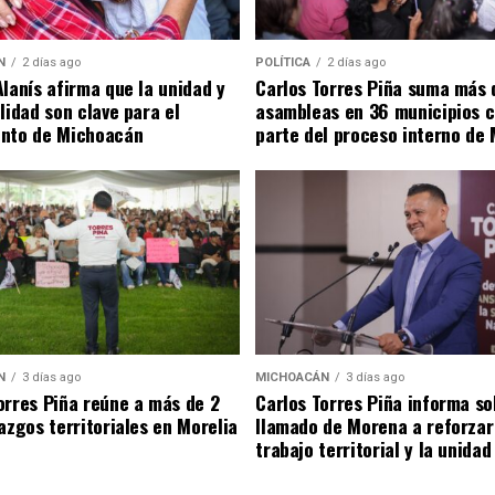
N
2 días ago
POLÍTICA
2 días ago
Alanís afirma que la unidad y
Carlos Torres Piña suma más 
ilidad son clave para el
asambleas en 36 municipios 
ento de Michoacán
parte del proceso interno de
N
3 días ago
MICHOACÁN
3 días ago
orres Piña reúne a más de 2
Carlos Torres Piña informa so
razgos territoriales en Morelia
llamado de Morena a reforzar
trabajo territorial y la unidad