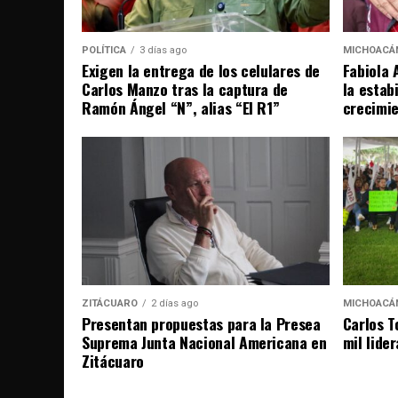
POLÍTICA
3 días ago
MICHOACÁ
Exigen la entrega de los celulares de
Fabiola 
Carlos Manzo tras la captura de
la estab
Ramón Ángel “N”, alias “El R1”
crecimi
ZITÁCUARO
2 días ago
MICHOACÁ
Presentan propuestas para la Presea
Carlos T
Suprema Junta Nacional Americana en
mil lide
Zitácuaro