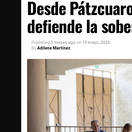
Desde Pátzcuaro
defiende la sobe
Published
3 meses ago
on
19 mayo, 2026
By
Adilene Martínez