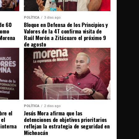
POLÍTICA
3 días ago
de 60
Bloque en Defensa de los Principios y
como
Valores de la 4T confirma visita de
 Morena
Raúl Morón a Zitácuaro el próximo 9
de agosto
POLÍTICA
2 días ago
bre el
Jesús Mora afirma que las
 el
detenciones de objetivos prioritarios
 interna
reflejan la estrategia de seguridad en
Michoacán