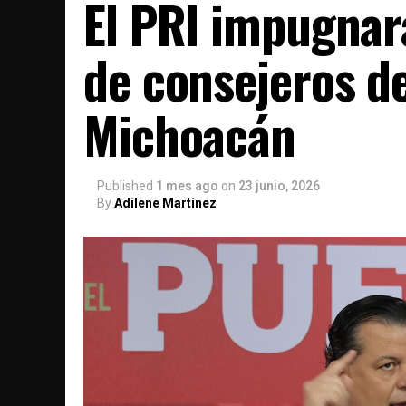
El PRI impugnará
de consejeros de
Michoacán
Published
1 mes ago
on
23 junio, 2026
By
Adilene Martínez