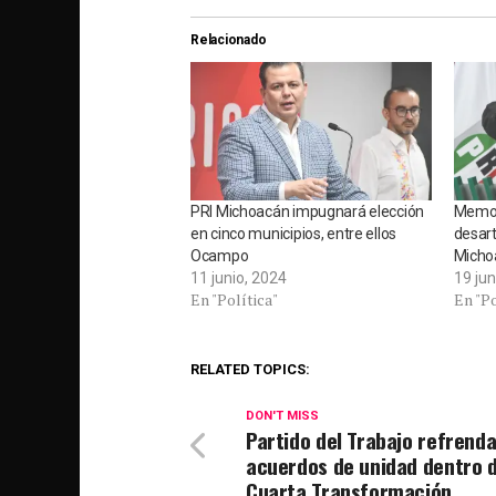
Relacionado
PRI Michoacán impugnará elección
Memo 
en cinco municipios, entre ellos
desart
Ocampo
Micho
11 junio, 2024
19 jun
En "Política"
En "Po
RELATED TOPICS:
DON'T MISS
Partido del Trabajo refrend
acuerdos de unidad dentro d
Cuarta Transformación