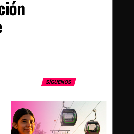
ción
e
SÍGUENOS