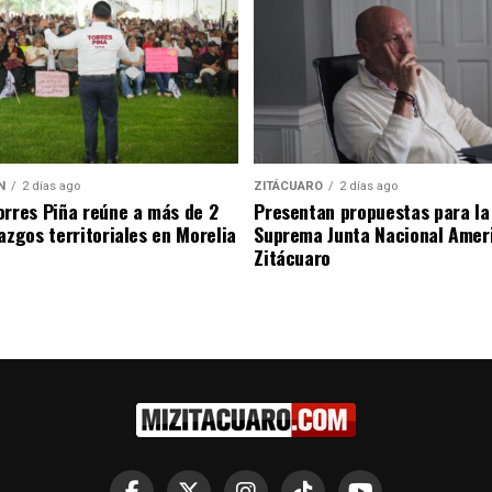
N
2 días ago
ZITÁCUARO
2 días ago
orres Piña reúne a más de 2
Presentan propuestas para la
razgos territoriales en Morelia
Suprema Junta Nacional Amer
Zitácuaro