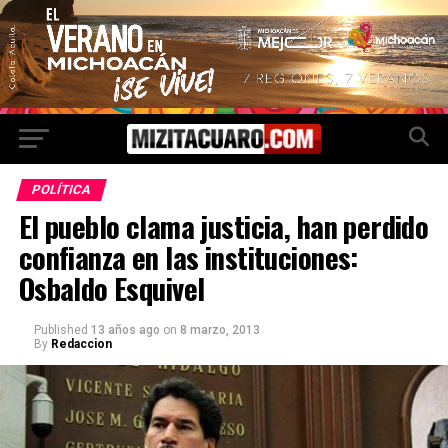
POLÍTICA
El pueblo clama justicia, han perdido
confianza en las instituciones:
Osbaldo Esquivel
Published
13 años ago
on
8 marzo, 2013
By
Redaccion