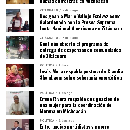
nuevas carreteras en Michoacán
población hoy más que nunca demanda de funcionarios
y políticos comprometidos con la justicia y desarrollo
ZITÁCUARO
2 días ago
Designan a Mario Vallejo Estévez como
justo para todos.
Galardonado con la Presea Suprema
Junta Nacional Americana en Zitácuaro
ZITÁCUARO
3 días ago
Comparte con:
Continúa abierto el programa de
entrega de despensas en comunidades
de Zitácuaro
POLÍTICA
1 día ago
Jesús Mora respalda postura de Claudia
Sheinbaum sobre soberanía energética
POLÍTICA
1 día ago
Emma Rivera respalda designación de
Me gusta esto:
una mujer para la coordinación de
Morena en Michoacán
POLÍTICA
2 días ago
Entre quejas partidistas y guerra