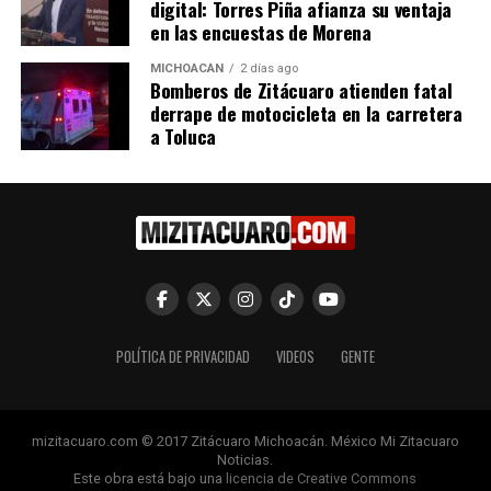
digital: Torres Piña afianza su ventaja
en las encuestas de Morena
Relacionado
MICHOACÁN
2 días ago
Bomberos de Zitácuaro atienden fatal
derrape de motocicleta en la carretera
a Toluca
Exigen diputados del PRD
Exigen diputados del PRD
justicia en el homicidio de su
justicia en el homicidio de su
compañero Osbaldo
compañero Osbaldo
Esquivel
Esquivel
11 septiembre, 2014
11 septiembre, 2014
En "Política"
En "Política"
POLÍTICA DE PRIVACIDAD
VIDEOS
GENTE
mizitacuaro.com © 2017 Zitácuaro Michoacán. México Mi Zitacuaro
Los priístas de Michoacán
Noticias.
Este obra está bajo una
licencia de Creative Commons
condenamos el asesinato