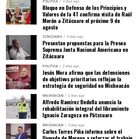
y contacto que trabaja para recuperar los valores,
POLÍTICA
3 días ago
Bloque en Defensa de los Principios y
principios y encontrar los espacios de entendimiento,
Valores de la 4T confirma visita de Raúl
debate y discusión pues necesitamos un partido vivo,
Morón a Zitácuaro el próximo 9 de
activo, que se comunique y coordine con presencia en
agosto
todas la regiones, que se reconozca como un
ZITÁCUARO
3 días ago
instrumento ciudadano buscando a los mejores hombre
Presentan propuestas para la Presea
y mujeres que serán quienes nos representen en los
Suprema Junta Nacional Americana en
próximos gobiernos”, señaló el jefe del panismo en
Zitácuaro
Michoacán.
POLÍTICA
2 días ago
Jesús Mora afirma que las detenciones
El líder panista refrendó el compromiso y convicción de
de objetivos prioritarios reflejan la
la dirigencia de Acción Nacional por tener presencia en
estrategia de seguridad en Michoacán
todos los municipios del estado e impulsar la
MICHOACÁN
2 días ago
vinculación de la sociedad con los liderazgos del partido
Alfredo Ramírez Bedolla anuncia la
para establecer mecanismos de coordinación que
rehabilitación integral del libramiento
permitan impulsar de manera permanente los
Ignacio Zaragoza en Pátzcuaro
proyectos que surjan de la ciudadanía.
MICHOACÁN
3 días ago
Carlos Torres Piña informa sobre el
Detalló que aunque Acción Nacional representa la
llamado de Morena a reforzar el trabajo