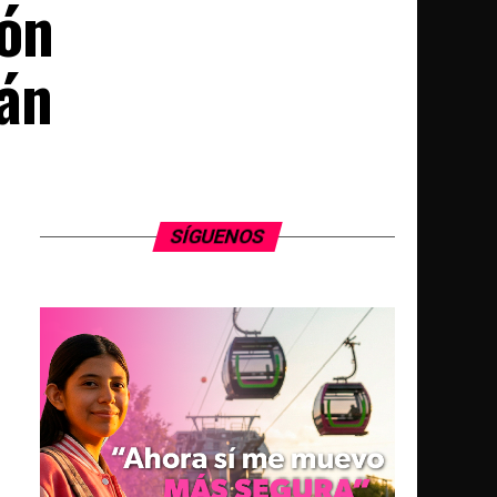
ión
cán
SÍGUENOS