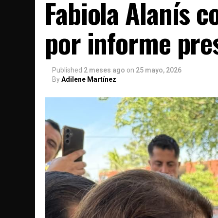
Fabiola Alanís 
por informe pre
Published
2 meses ago
on
25 mayo, 2026
By
Adilene Martínez