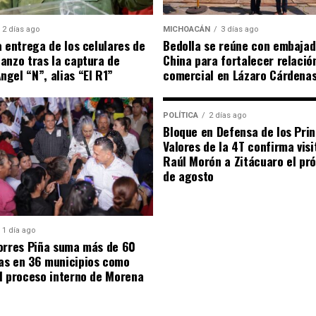
2 días ago
MICHOACÁN
3 días ago
a entrega de los celulares de
Bedolla se reúne con embajad
anzo tras la captura de
China para fortalecer relació
gel “N”, alias “El R1”
comercial en Lázaro Cárdena
POLÍTICA
2 días ago
Bloque en Defensa de los Prin
Valores de la 4T confirma visi
Raúl Morón a Zitácuaro el pr
de agosto
1 día ago
orres Piña suma más de 60
as en 36 municipios como
l proceso interno de Morena