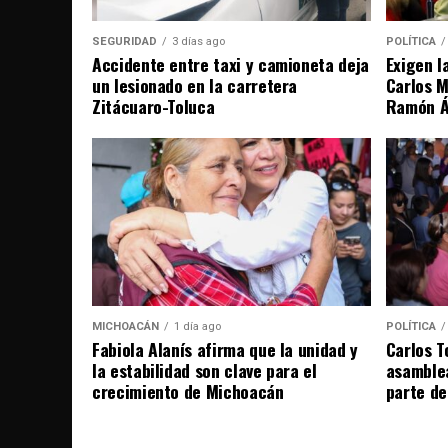
SEGURIDAD
3 días ago
POLÍTICA
Accidente entre taxi y camioneta deja
Exigen l
un lesionado en la carretera
Carlos M
Zitácuaro-Toluca
Ramón Án
MICHOACÁN
1 día ago
POLÍTICA
Fabiola Alanís afirma que la unidad y
Carlos T
la estabilidad son clave para el
asamble
crecimiento de Michoacán
parte de