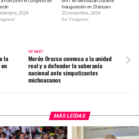
ra Fuerza en el Congreso de
la 4T en Michoacán Durante
acán
Inauguración en Zitácuaro
ptiembre, 2024
23 noviembre, 2024
ongreso"
En "Congreso"
UP NEXT
e la
Morón Orozco convoca a la unidad
 en
real y a defender la soberanía
nacional ante simpatizantes
michoacanos
MÁS LEÍDAS