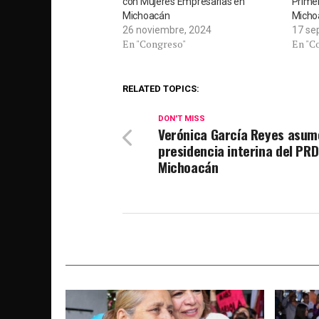
con Mujeres Empresarias en
Prime
Michoacán
Micho
26 noviembre, 2024
17 se
En "Congreso"
En "C
RELATED TOPICS:
DON'T MISS
Verónica García Reyes asum
presidencia interina del PRD
Michoacán