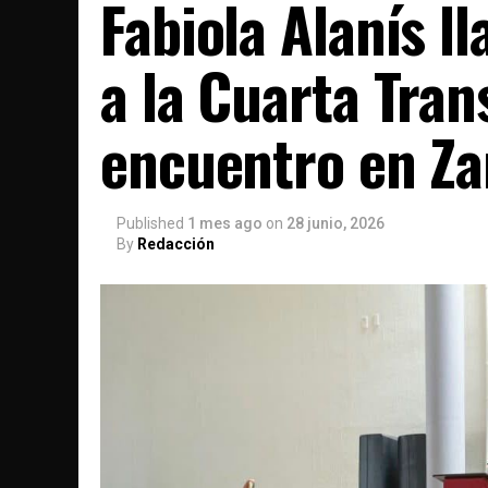
Fabiola Alanís ll
a la Cuarta Tra
encuentro en Z
Published
1 mes ago
on
28 junio, 2026
By
Redacción