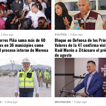
2 días ago
POLÍTICA
3 días ago
orres Piña suma más de 60
Bloque en Defensa de los Prin
as en 36 municipios como
Valores de la 4T confirma visi
l proceso interno de Morena
Raúl Morón a Zitácuaro el pr
de agosto
N
2 días ago
MICHOACÁN
3 días ago