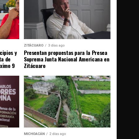
ZITÁCUARO
3 días ago
cipios y
Presentan propuestas para la Presea
ta de
Suprema Junta Nacional Americana en
óximo 9
Zitácuaro
MICHOACÁN
2 días ago