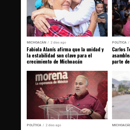
MICHOACÁN
2 días ago
POLÍTICA
Fabiola Alanís afirma que la unidad y
Carlos T
la estabilidad son clave para el
asamble
crecimiento de Michoacán
parte de
POLÍTICA
2 días ago
MICHOACÁ