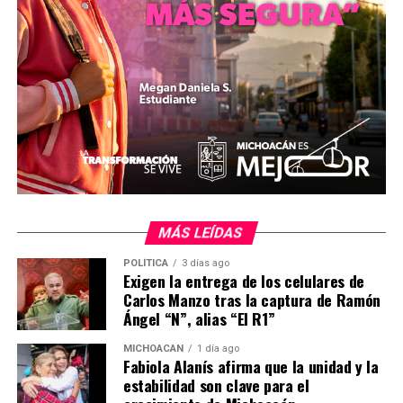
Comparte con:
Me gusta esto:
MÁS LEÍDAS
POLÍTICA
3 días ago
Exigen la entrega de los celulares de
Carlos Manzo tras la captura de Ramón
Ángel “N”, alias “El R1”
Relacionado
MICHOACÁN
1 día ago
Fabiola Alanís afirma que la unidad y la
estabilidad son clave para el