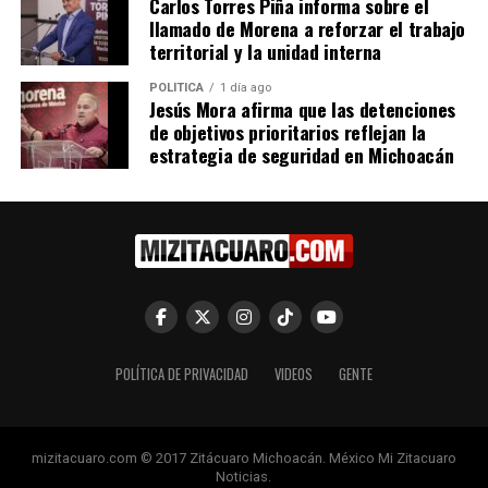
Carlos Torres Piña informa sobre el
llamado de Morena a reforzar el trabajo
UP NEXT
territorial y la unidad interna
Raúl Morón Orozco: Senado Aprueba Reforma para un
Gobierno Austero y Eficiente
POLÍTICA
1 día ago
Jesús Mora afirma que las detenciones
DON'T MISS
Diputado Téllez Marín Urge a Acción Inmediata para
de objetivos prioritarios reflejan la
Apoyar al Sector Ganadero
estrategia de seguridad en Michoacán
POLÍTICA DE PRIVACIDAD
VIDEOS
GENTE
mizitacuaro.com © 2017 Zitácuaro Michoacán. México Mi Zitacuaro
Noticias.