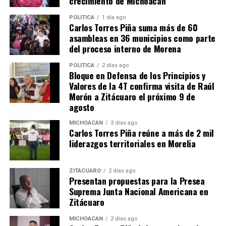
crecimiento de Michoacán
POLÍTICA
1 día ago
Mary Carmen Bernal celebra
Diputada Mary Carmen
Carlos Torres Piña suma más de 60
el histórico primer informe
Bernal respalda reforma
asambleas en 36 municipios como parte
de la presidenta Claudia
electoral de la presidenta
del proceso interno de Morena
Sheinbaum
Claudia Sheinbaum
2 septiembre, 2025
8 abril, 2026
POLÍTICA
2 días ago
En "Política"
En "Política"
Bloque en Defensa de los Principios y
Valores de la 4T confirma visita de Raúl
Morón a Zitácuaro el próximo 9 de
agosto
MICHOACÁN
3 días ago
Carlos Torres Piña reúne a más de 2 mil
liderazgos territoriales en Morelia
La diputada Mary Carmen
Bernal celebra la
rehabilitación de la carretera
ZITÁCUARO
2 días ago
Maravatío-Tarandacuao
Presentan propuestas para la Presea
23 enero, 2025
Suprema Junta Nacional Americana en
En "Política"
Zitácuaro
MICHOACÁN
2 días ago
RELATED TOPICS: