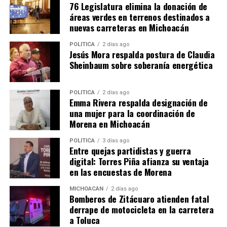
76 Legislatura elimina la donación de
La SEE invita a inscribirse en
áreas verdes en terrenos destinados a
las Becas Universales Rita
nuevas carreteras en Michoacán
Cetina a partir del 11 de
noviembre
POLÍTICA
2 días ago
Jesús Mora respalda postura de Claudia
5 noviembre, 2024
Sheinbaum sobre soberanía energética
En "Michoacán"
POLÍTICA
2 días ago
RELATED TOPICS:
Emma Rivera respalda designación de
una mujer para la coordinación de
UP NEXT
Emma Rivera acompaña registro de Fabiola Alanís como
Morena en Michoacán
aspirante a la coordinación de comités partidistas en
Michoacán
POLÍTICA
3 días ago
Entre quejas partidistas y guerra
digital: Torres Piña afianza su ventaja
DON'T MISS
Raúl Morón Formaliza Registro como Aspirante a la
en las encuestas de Morena
Coordinación Estatal de Morena en Michoacán
MICHOACÁN
2 días ago
Bomberos de Zitácuaro atienden fatal
derrape de motocicleta en la carretera
a Toluca