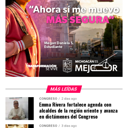
Relacionado
Inician asambleas
Max Tenorio se reúne con
informativas para la beca
dirigente nacional de Morena
Rita Cetina en Michoacán
para reforzar el activismo
11 octubre, 2024
territorial en el Oriente
MÁS LEÍDAS
En "Michoacán"
10 julio, 2026
En "Política"
CONGRESO
2 días ago
Emma Rivera fortalece agenda con
alcaldes de la región oriente y avanza
en dictámenes del Congreso
CONGRESO
3 días ago