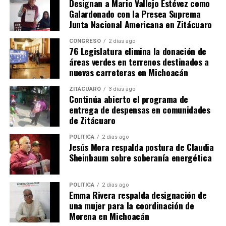
Designan a Mario Vallejo Estévez como
Galardonado con la Presea Suprema
Junta Nacional Americana en Zitácuaro
CONGRESO
2 días ago
76 Legislatura elimina la donación de
áreas verdes en terrenos destinados a
nuevas carreteras en Michoacán
ZITÁCUARO
3 días ago
Me gusta esto:
Continúa abierto el programa de
entrega de despensas en comunidades
de Zitácuaro
POLÍTICA
2 días ago
Jesús Mora respalda postura de Claudia
Sheinbaum sobre soberanía energética
Relacionado
POLÍTICA
2 días ago
Emma Rivera respalda designación de
una mujer para la coordinación de
Morena en Michoacán