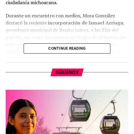
ciudadanía michoacana.
Durante un encuentro con medios, Mora González
destacó la reciente
incorporación de Ismael Arriaga
,
presidente municipal de Benito Juárez, a las filas del
partido, así como los avances en la gira de afiliación que
este miércoles continuará en
Panindícuaro
con el
CONTINUE READING
alcalde Manuel López Meléndez y en
Paracho
con la
diputada local Eréndira Isauro.
“Estamos sumando liderazgos importantes en todo el
SÍGUENOS
estado. La gente confía en nuestro proyecto y eso se
refleja en las adhesiones”, afirmó el dirigente morenista,
quien adelantó que los recorridos continuarán en los
próximos días para
captar más afiliados
, incluyendo a
otros ediles que han mostrado interés en unirse al
partido.
Mora González informó que recientemente se reunió