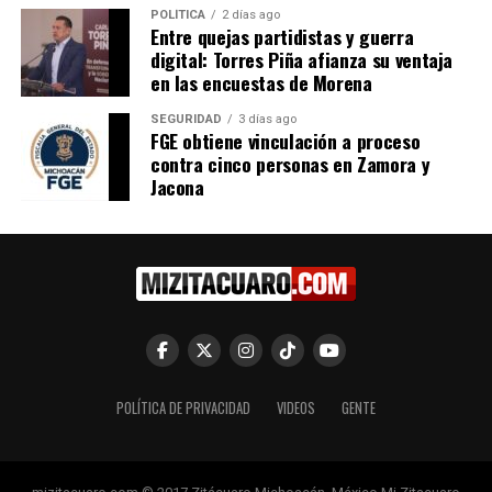
POLÍTICA
2 días ago
Afiliación de Morena en
Morena en Michoacán
Entre quejas partidistas y guerra
Michoacán Rebasará
reporta avances
digital: Torres Piña afianza su ventaja
Expectativas, Afirma Jesús
significativos en afiliaciones
en las encuestas de Morena
Mora
11 abril, 2025
En "Política"
24 marzo, 2025
SEGURIDAD
3 días ago
En "Política"
FGE obtiene vinculación a proceso
contra cinco personas en Zamora y
Jacona
Morena en Michoacán cerca
de alcanzar 300 mil afiliados:
Jesús Mora
13 octubre, 2025
En "Política"
POLÍTICA DE PRIVACIDAD
VIDEOS
GENTE
RELATED TOPICS:
UP NEXT
Raúl Morón impulsa reforma para transformar