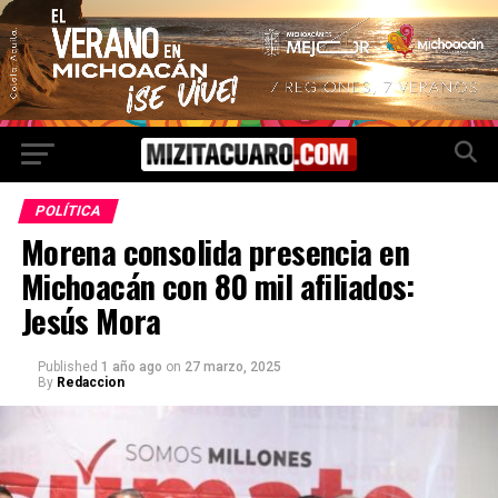
POLÍTICA
Morena consolida presencia en
Michoacán con 80 mil afiliados:
Jesús Mora
Published
1 año ago
on
27 marzo, 2025
By
Redaccion