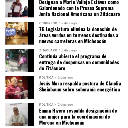
Designan a Mario Vallejo Estévez como
la Cuarta Transformación. Con esta acción, Morena
Galardonado con la Presea Suprema
reafirma su compromiso de formar cuadros políticos
Junta Nacional Americana en Zitácuaro
capacitados para impulsar el cambio social en el estado.
CONGRESO
2 días ago
76 Legislatura elimina la donación de
áreas verdes en terrenos destinados a
nuevas carreteras en Michoacán
Comparte con:
ZITÁCUARO
3 días ago
Continúa abierto el programa de
entrega de despensas en comunidades
de Zitácuaro
POLÍTICA
2 días ago
Jesús Mora respalda postura de Claudia
Sheinbaum sobre soberanía energética
Me gusta esto:
POLÍTICA
2 días ago
Emma Rivera respalda designación de
una mujer para la coordinación de
Morena en Michoacán