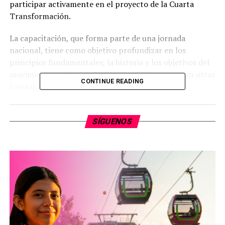
participar activamente en el proyecto de la Cuarta
Transformación.
La capacitación, que forma parte de una jornada
nacional, tiene como objetivo profundizar en los
principios fundamentales, la historia y los objetivos del
movimiento, así como destacar sus diferencias con otras
CONTINUE READING
fuerzas políticas.
Calendario de actividades:
SÍGUENOS
Viernes 4 de julio
: Inicio a las 16:00 horas en la
casa enlace de la senadora Celeste Ascencio en
Morelia
Sábado 5 de julio
:
10:00 horas en Zacapu (casa enlace del diputado
Iván Verá)
11:00 horas en dos sedes simultáneas: Comité