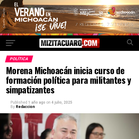
POLÍTICA
Morena Michoacán inicia curso de
formación política para militantes y
simpatizantes
Published
1 año ago
on
4 julio, 2025
By
Redaccion