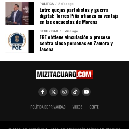
POLÍTICA
2 días ago
Entre quejas partidistas y guerra
digital: Torres Piña afianza su ventaja
Relacionado
en las encuestas de Morena
SEGURIDAD
3 días ago
FGE obtiene vinculación a proceso
contra cinco personas en Zamora y
Jacona
En MORENA el pueblo
Morón e Itzé impulsan la
manda, Zitácuaro está listo
Unidad de Morena en todo
para la transformación: Rosa
Michoacán
María Salinas Téllez
17 diciembre, 2023
En "Política"
19 diciembre, 2023
En "Política"
POLÍTICA DE PRIVACIDAD
VIDEOS
GENTE
PRD pretende territorializar
la formación política para