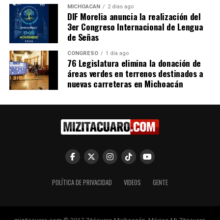
fuerza, listo para los
20 marzo, 2026
MICHOACÁN
2 días ago
En "Política"
desafíos de 2025
DIF Morelia anuncia la realización del
30 diciembre, 2024
3er Congreso Internacional de Lengua
En "Política"
de Señas
CONGRESO
1 día ago
76 Legislatura elimina la donación de
áreas verdes en terrenos destinados a
nuevas carreteras en Michoacán
Huetamo a la vanguardia en
protección de los derechos
humanos: Octavio Ocampo
28 febrero, 2019
En "Política"
RELATED TOPICS:
POLÍTICA DE PRIVACIDAD
VIDEOS
GENTE
UP NEXT
Jesus Mora exige transparencia a agrupaciones
políticas ante posibles alianzas locales
DON'T MISS