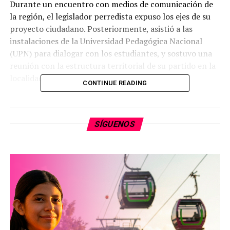
Durante un encuentro con medios de comunicación de
la región, el legislador perredista expuso los ejes de su
proyecto ciudadano. Posteriormente, asistió a las
instalaciones de la Universidad Pedagógica Nacional
(UPN) para dialogar con los estudiantes, y sostuvo una
reunión con la estructura territorial de su partido en la
localidad.
CONTINUE READING
En el marco de estas actividades, se llevó a cabo una
asamblea que congregó a mujeres trabajadoras y jefas de
SÍGUENOS
familia del municipio, además de un evento de
convivencia con músicos y un festejo dirigido a los
padres de familia de la región de la Tierra Caliente.
Octavio Ocampo afirmó que la prioridad de su gestión es
atender las demandas relacionadas con la seguridad y la
economía popular en las distintas regiones de la
entidad. Asimismo, el diputado señaló que su proyecto
busca establecer dinámicas de trabajo directo en el