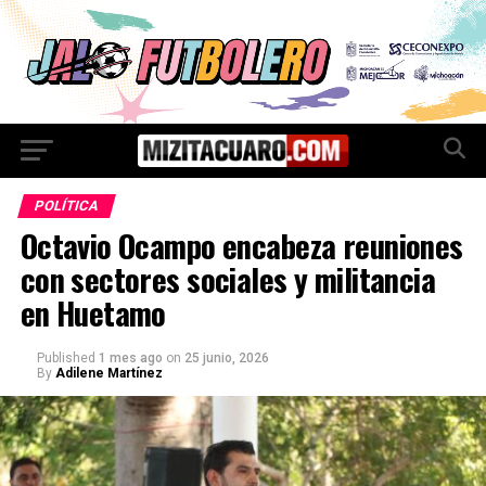
POLÍTICA
Octavio Ocampo encabeza reuniones
con sectores sociales y militancia
en Huetamo
Published
1 mes ago
on
25 junio, 2026
By
Adilene Martínez