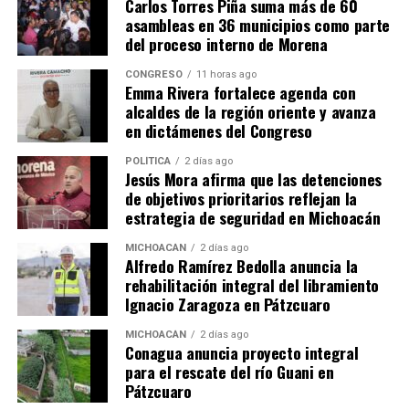
Carlos Torres Piña suma más de 60
asambleas en 36 municipios como parte
del proceso interno de Morena
CONGRESO
11 horas ago
Emma Rivera fortalece agenda con
Me gusta esto:
alcaldes de la región oriente y avanza
en dictámenes del Congreso
POLÍTICA
2 días ago
Jesús Mora afirma que las detenciones
de objetivos prioritarios reflejan la
estrategia de seguridad en Michoacán
Relacionado
MICHOACÁN
2 días ago
Alfredo Ramírez Bedolla anuncia la
rehabilitación integral del libramiento
Ignacio Zaragoza en Pátzcuaro
MICHOACÁN
2 días ago
Conagua anuncia proyecto integral
Octavio Ocampo Cordova: El
Octavio Ocampo dirige
para el rescate del río Guani en
PRD Michoacán cierra el año
encuentros del PRD
Pátzcuaro
en Huetamo con unidad y
Michoacán rumbo a 2027