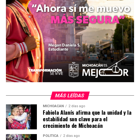
territorio, diferenciándose de los procesos burocráticos
tradicionales y el reparto de candidaturas, con el
objetivo de estructurar soluciones en conjunto con la
ciudadanía de Huetamo y el resto del estado.
mizitacuaro
.
MÁS LEÍDAS
Comparte con:
MICHOACÁN
2 días ago
Fabiola Alanís afirma que la unidad y la
estabilidad son clave para el
crecimiento de Michoacán
POLÍTICA
2 días ago