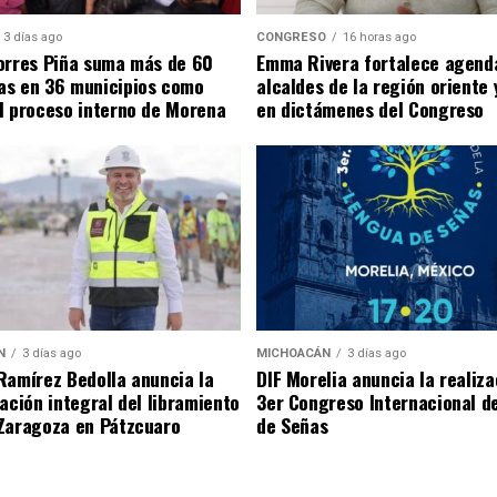
3 días ago
CONGRESO
16 horas ago
orres Piña suma más de 60
Emma Rivera fortalece agend
as en 36 municipios como
alcaldes de la región oriente
l proceso interno de Morena
en dictámenes del Congreso
N
3 días ago
MICHOACÁN
3 días ago
Ramírez Bedolla anuncia la
DIF Morelia anuncia la realiza
tación integral del libramiento
3er Congreso Internacional d
Zaragoza en Pátzcuaro
de Señas