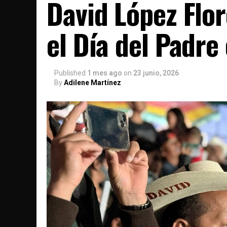
David López Flor
el Día del Padre
Published
1 mes ago
on
23 junio, 2026
By
Adilene Martínez