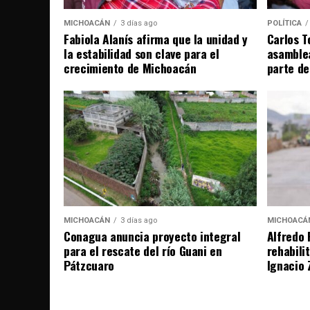
MICHOACÁN
3 días ago
POLÍTICA
Fabiola Alanís afirma que la unidad y
Carlos T
la estabilidad son clave para el
asamble
crecimiento de Michoacán
parte de
MICHOACÁN
3 días ago
MICHOACÁ
Conagua anuncia proyecto integral
Alfredo 
para el rescate del río Guani en
rehabili
Pátzcuaro
Ignacio 