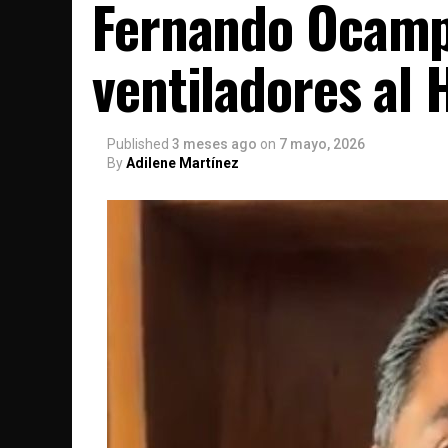
Fernando Ocamp
ventiladores al 
Published
3 meses ago
on
7 mayo, 2026
By
Adilene Martínez